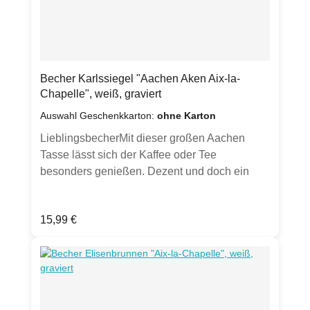
weiß, graviert
spülmaschinenfestFassungsvermögen ca.
0,35lDurchmesser ca. 9,8 cmHöhe ca. 10
cmGewicht ca. 350 gvon Hand gesandstrahlt
Klimaneutral hergestellt.
Becher Karlssiegel "Aachen Aken Aix-la-
Chapelle", weiß, graviert
Auswahl Geschenkkarton:
ohne Karton
LieblingsbecherMit dieser großen Aachen
Tasse lässt sich der Kaffee oder Tee
besonders genießen. Dezent und doch ein
Hingucker - und Hinfühler durch seine Gravur.
Jeder Becher wird von Hand gesandstrahlt.
Regulärer Preis:
15,99 €
Optional in weißem Geschenkkarton mit
Sichtfenster erhältlich (bitte Auswahl treffen).
(Hinweis: Hier wird ausschließlich der Becher
verkauft, ohne Dekoration und anderen
Artikeln, die auf den Fotos gezeigt sind. Karton
wird ohne Geschenkband und Etikett geliefert -