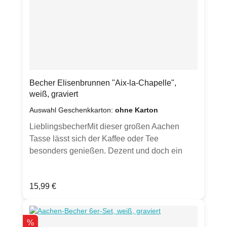
Ansichten dienen zur
Inspiration.)Produktdetails:Porzellan Becher
weiß, graviert
spülmaschinenfestFassungsvermögen ca.
0,35lDurchmesser ca. 9,8 cmHöhe ca. 10
cmGewicht ca. 350 gvon Hand gesandstrahlt
Klimaneutral hergestellt.
Becher Elisenbrunnen "Aix-la-Chapelle",
weiß, graviert
Auswahl Geschenkkarton:
ohne Karton
LieblingsbecherMit dieser großen Aachen
Tasse lässt sich der Kaffee oder Tee
besonders genießen. Dezent und doch ein
Hingucker - und Hinfühler durch seine Gravur.
Jeder Becher wird von Hand gesandstrahlt.
Regulärer Preis:
15,99 €
Optional in weißem Geschenkkarton mit
Sichtfenster erhältlich (bitte Auswahl
treffen).Aachen ist eine Kurstadt und heißt
Rabatt
%
eigentlich Bad Aachen. Schon Kaiser Karl