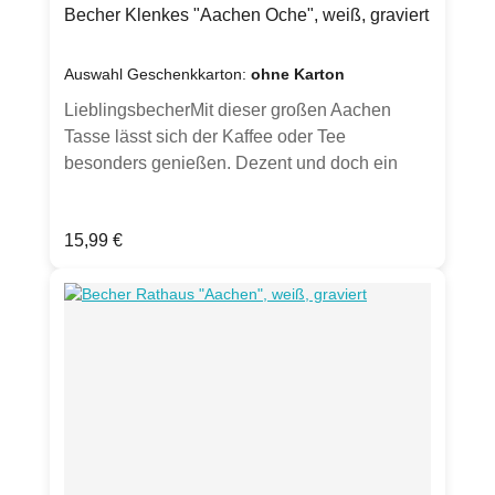
Klimaneutral hergestellt.
Becher Klenkes "Aachen Oche", weiß, graviert
Auswahl Geschenkkarton:
ohne Karton
LieblingsbecherMit dieser großen Aachen
Tasse lässt sich der Kaffee oder Tee
besonders genießen. Dezent und doch ein
Hingucker - und Hinfühler durch seine Gravur.
Jeder Becher wird von Hand gesandstrahlt.
Regulärer Preis:
15,99 €
Optional in weißem Geschenkkarton mit
Sichtfenster erhältlich (bitte Auswahl treffen).
(Hinweis: Hier wird ausschließlich der Becher
verkauft, ohne Dekoration und anderen
Artikeln, die auf den Fotos gezeigt sind. Karton
wird ohne Geschenkband und Etikett geliefert -
Ansichten dienen zur
Inspiration.)Produktdetails:Porzellan Becher
weiß,
graviertspülmaschinenfestFassungsvermögen