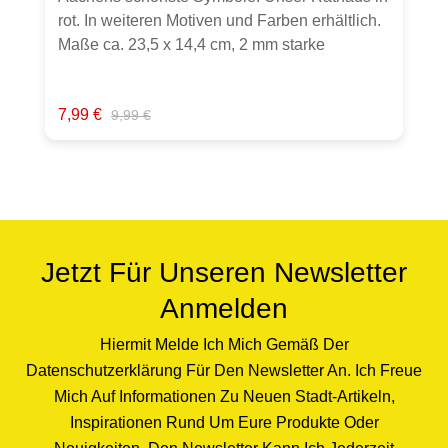
rot. In weiteren Motiven und Farben erhältlich.
Maße ca. 23,5 x 14,4 cm, 2 mm starke
Melamin-Schichtstoffplatte, Spülmaschinen
geeignet im oberen Spülkorb bei 40°C
Verkaufspreis:
Regulärer Preis:
7,99 €
9,99 €
lebensmittelecht, abrieb- und säurefest,
hitzebeständig, bis 140°C
lebensmittelhygienegerecht, Schneiden mit
scharfen Messern kann Spuren hinterlassen,
Essbrettchen sind kein Kinderspielzeug,
Brettchen mit Dekorseite nach unten lagern,
Rückseite mit Leinenstruktur.Hergestellt in
Jetzt Für Unseren Newsletter
Deutschland.Hinweis: Verkauft wird ein
Anmelden
Frühstücksbrettchen. Sollten weitere Artikel
oder Gegenstände auf Fotos zu sehen sein,
Hiermit Melde Ich Mich Gemäß Der
dient dies lediglich zur Inspiration. Farben
Datenschutzerklärung Für Den Newsletter An. Ich Freue
können chargenbedingt abweichen.
Mich Auf Informationen Zu Neuen Stadt-Artikeln,
Inspirationen Rund Um Eure Produkte Oder