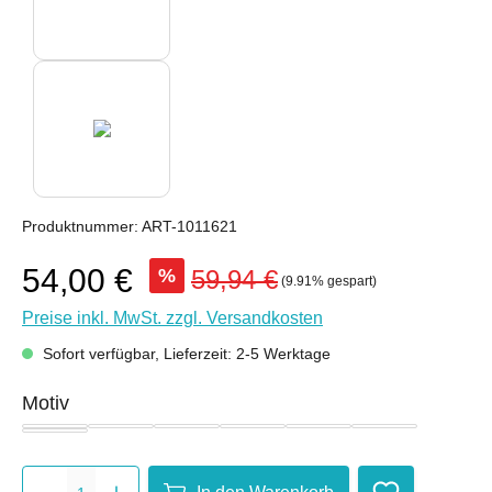
Produktnummer:
ART-1011621
54,00 €
%
59,94 €
(9.91% gespart)
Preise inkl. MwSt. zzgl. Versandkosten
Sofort verfügbar, Lieferzeit: 2-5 Werktage
auswählen
Motiv
Dom
Elisenbrunnen
Karlssiegel
Klenkes
Printe
Rathaus
Set
Produkt Anzahl: Gib den gewünsch