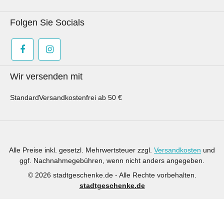
reißt.PflegehinweiseWaschen bis 30° C.Mit
Folgen Sie Socials
gleichen Farben waschen.Nicht
trocknergeeignet.Bügeln bei mittlerer
Temperatur.Nicht bleichen.Nicht chemisch
reinigen.Stoff kann beim Waschen
einlaufen.Hinweis: Es wird ausschließlich die
Wir versenden mit
Meterware des Stoffs gekauft. Sollten auf Fotos
Utensilien, andere Stoffe oder
Standard
Versandkostenfrei ab 50 €
Dekorationsgegenstände zu sehen sein oder
beispielhaft genähte Artikel dargestellt werden,
dient dies lediglich der Inspiration.
Alle Preise inkl. gesetzl. Mehrwertsteuer zzgl.
Versandkosten
und
ggf. Nachnahmegebühren, wenn nicht anders angegeben.
© 2026 stadtgeschenke.de - Alle Rechte vorbehalten.
stadtgeschenke.de