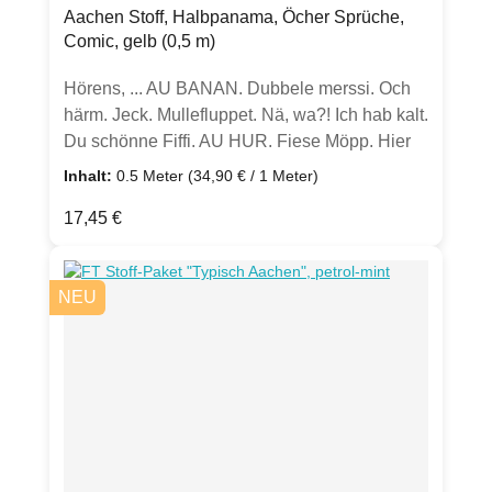
können chargenbedingt abweichen.
Aachen Stoff, Halbpanama, Öcher Sprüche,
Comic, gelb (0,5 m)
Hörens, ... AU BANAN. Dubbele merssi. Och
härm. Jeck. Mullefluppet. Nä, wa?! Ich hab kalt.
Du schönne Fiffi. AU HUR. Fiese Möpp. Hier
kenn ich mich. Adieda. Öcher Sprüche im
Inhalt:
0.5 Meter
(34,90 € / 1 Meter)
Comic Stil für dein nächstes Herzens-
Regulärer Preis:
17,45 €
Nähprojekt.Qualität & Produktion sind mir
wichtig!Der Stoff wurde in exklusiver, kleiner
Auflage in Deutschland hergestellt.Oeko-Tex
NEU
Standard 100, Produktklasse 1 Dieser
einzigartigen Baumwoll-Stoff unserer
Lieblingsstadt wurde im hautvertäglichen
Reaktivtintendruck mit wasserbasierender
Tinte mit GOTS-zertifizierten Farbstoffen
gedruckt. Durch mehrere Waschgänge und die
Hochveredelung ist der Stoff sehr
hautverträglich und auch für Babyartikel