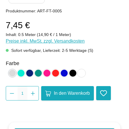
Produktnummer:
ART-FT-0005
7,45 €
Inhalt:
0.5 Meter
(14,90 € / 1 Meter)
Preise inkl. MwSt. zzgl. Versandkosten
Sofort verfügbar, Lieferzeit: 2-5 Werktage (S)
auswählen
Farbe
hellgrau
mint
nachtblau
petrol
pink
rot
royalblau
schwarz
weiß
(Diese Option ist zurzeit nicht verfügbar.)
Produkt Anzahl: Gib den gewünsc
In den Warenkorb