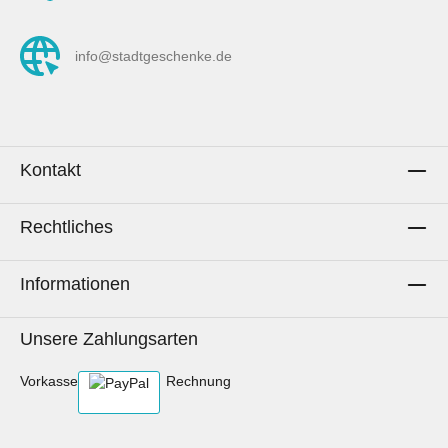
im Stoffnamen bezeichnen die Größe der
dargestellen Symbole. Im Vorschau-Bild mit
info@stadtgeschenke.de
Maßband am Rand siehst du die ungefähre
Größe der Symbole.Pflegehinweise:Waschen
bis 60° C.Mit gleichen Farben
waschen.Schonend trocknen.Bügeln mit hoher
Temperatur erlaubt.Nicht bleichen.Keine
Kontakt
chemische Reinigung.Stoff kann beim
Waschen einlaufen.AachenLiebe zum
Rechtliches
Selbernähen.Hinweis: Es wird ausschließlich
die Meterware des Stoffs gekauft. Sollten auf
Fotos Utensilien, andere Stoffe oder
Informationen
Dekorationsgegenstände zu sehen sein oder
beispielhaft genähte Artikel dargestellt werden,
Unsere Zahlungsarten
dient dies lediglich der Inspiration.
Vorkasse
Rechnung