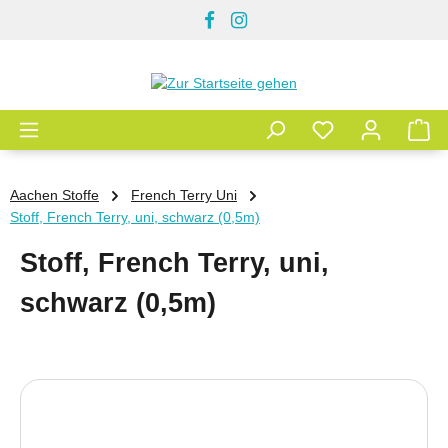
Zum Hauptinhalt springen
Aachen Stoffe
French Terry Uni
Stoff, French Terry, uni, schwarz (0,5m)
Stoff, French Terry, uni,
schwarz (0,5m)
Bildergalerie überspringen