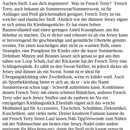
Aachen-Stoff. Lass dich inspirieren! Was ist French Terry? French
Terry, auch bekannt als Summersweat/Sommersweat, ist für
Anfänger und Profi gleichermaßen geeignet. French Terry ist ein
weicher und elastischer Stoff. Ähnlich wie der dünnere Jersey eignet
er sich prima für Kleidungsstücke. Er hat einen hohen
Baumwollanteil und einen geringen Anteil Kunstphaser, um ihn
dehnbar zu machen. Da er dicker und robuster ist als ein Jersey kann
er hervorragend für geschmeidige und gemütliche Oberteile genutzt
werden. Für einen kuscheligen aber nicht zu warmen Pulli, einen
Strampler, eine Pumphose für Kinder oder die kurze Sommerhose.
Dehnbare Mützen und Beanies lassen sich genau so gut aus ihm
nähen wie Loop Schals.Auf der Rückseite hat der French Terry eine
Schlingenopktik. Er zählt zu den Sweat-Stoffen, ist jedoch dicker als
Jersey und dünner als ein Sweat. Somit ist er ideal für
Übergangskleidung oder Zweibellook, wenn es kühler wird. Auch
als Sportbekleidung bietet er sich an, da er - wie der Name
Summersweat schon sagt - Schweiß aufnehmen kann. Kombiniere
deinen French Terry mit einem schönen Bündchen, anderen French
Terry oder auch Jersey Stoffen und du zauberst im Nu ein
einzigartiges Kleidungsstück.Ebenfalls eignet sich das weiche
Multitalent gut für Accessoires, Täschchen, Schultüten, Dekoartikel,
Kuscheltiere, und vieles mehr. Deiner kreativen Fantasie kannst du
mit French Terry freien Lauf lassen.Näh-TippVerwende zum Nähen
mit der Nähmaschine am besten eine Jersey-Nadel (oder andere
geeignete für Maschenware), damit der Stoff nicht kaputt gemacht