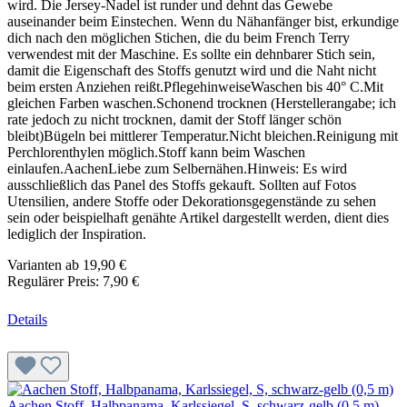
wird. Die Jersey-Nadel ist runder und dehnt das Gewebe
auseinander beim Einstechen. Wenn du Nähanfänger bist, erkundige
dich nach den möglichen Stichen, die du beim French Terry
verwendest mit der Maschine. Es sollte ein dehnbarer Stich sein,
damit die Eigenschaft des Stoffs genutzt wird und die Naht nicht
beim ersten Anziehen reißt.PflegehinweiseWaschen bis 40° C.Mit
gleichen Farben waschen.Schonend trocknen (Herstellerangabe; ich
rate jedoch zu nicht trocknen, damit der Stoff länger schön
bleibt)Bügeln bei mittlerer Temperatur.Nicht bleichen.Reinigung mit
Perchlorenthylen möglich.Stoff kann beim Waschen
einlaufen.AachenLiebe zum Selbernähen.Hinweis: Es wird
ausschließlich das Panel des Stoffs gekauft. Sollten auf Fotos
Utensilien, andere Stoffe oder Dekorationsgegenstände zu sehen
sein oder beispielhaft genähte Artikel dargestellt werden, dient dies
lediglich der Inspiration.
Varianten ab
19,90 €
Regulärer Preis:
7,90 €
Details
Aachen Stoff, Halbpanama, Karlssiegel, S, schwarz-gelb (0,5 m)