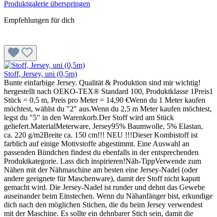
Produktgalerie überspringen
Empfehlungen für dich
Stoff, Jersey, uni (0,5m)
Bunte einfarbige Jersey. Qualität & Produktion sind mir wichtig!
hergestellt nach OEKO-TEX® Standard 100, Produktklasse 1Preis1
Stück = 0,5 m, Preis pro Meter = 14,90 €Wenn du 1 Meter kaufen
möchtest, wählst du "2" aus.Wenn du 2,5 m Meter kaufen möchtest,
legst du "5" in den Warenkorb.Der Stoff wird am Stück
geliefert.MaterialMeterware, Jersey95% Baumwolle, 5% Elastan,
ca. 220 g/m2Breite ca. 150 cm!!! NEU !!!Dieser Kombistoff ist
farblich auf einige Motivstoffe abgestimmt. Eine Auswahl an
passenden Bündchen findest du ebenfalls in der entsprechenden
Produktkategorie. Lass dich inspirieren!Näh-TippVerwende zum
Nähen mit der Nähmaschine am besten eine Jersey-Nadel (oder
andere geeignete für Maschenware), damit der Stoff nicht kaputt
gemacht wird. Die Jersey-Nadel ist runder und dehnt das Gewebe
auseinander beim Einstechen. Wenn du Nähanfänger bist, erkundige
dich nach den möglichen Stichen, die du beim Jersey verwendest
mit der Maschine. Es sollte ein dehnbarer Stich sein, damit die