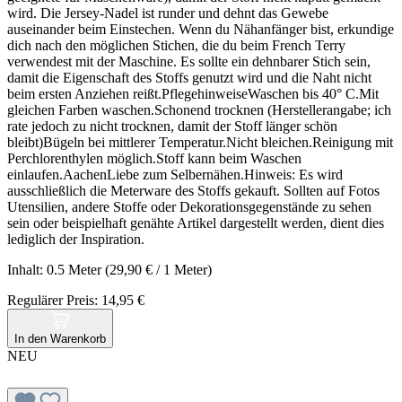
wird. Die Jersey-Nadel ist runder und dehnt das Gewebe
auseinander beim Einstechen. Wenn du Nähanfänger bist, erkundige
dich nach den möglichen Stichen, die du beim French Terry
verwendest mit der Maschine. Es sollte ein dehnbarer Stich sein,
damit die Eigenschaft des Stoffs genutzt wird und die Naht nicht
beim ersten Anziehen reißt.PflegehinweiseWaschen bis 40° C.Mit
gleichen Farben waschen.Schonend trocknen (Herstellerangabe; ich
rate jedoch zu nicht trocknen, damit der Stoff länger schön
bleibt)Bügeln bei mittlerer Temperatur.Nicht bleichen.Reinigung mit
Perchlorenthylen möglich.Stoff kann beim Waschen
einlaufen.AachenLiebe zum Selbernähen.Hinweis: Es wird
ausschließlich die Meterware des Stoffs gekauft. Sollten auf Fotos
Utensilien, andere Stoffe oder Dekorationsgegenstände zu sehen
sein oder beispielhaft genähte Artikel dargestellt werden, dient dies
lediglich der Inspiration.
Inhalt:
0.5 Meter
(29,90 € / 1 Meter)
Regulärer Preis:
14,95 €
In den Warenkorb
NEU