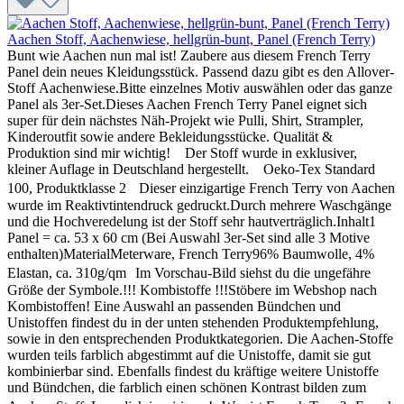
Aachen Stoff, Aachenwiese, hellgrün-bunt, Panel (French Terry)
Bunt wie Aachen nun mal ist! Zaubere aus diesem French Terry
Panel dein neues Kleidungsstück. Passend dazu gibt es den Allover-
Stoff Aachenwiese.Bitte einzelnes Motiv auswählen oder das ganze
Panel als 3er-Set.Dieses Aachen French Terry Panel eignet sich
super für dein nächstes Näh-Projekt wie Pulli, Shirt, Strampler,
Kinderoutfit sowie andere Bekleidungsstücke. Qualität &
Produktion sind mir wichtig! Der Stoff wurde in exklusiver,
kleiner Auflage in Deutschland hergestellt. Oeko-Tex Standard
100, Produktklasse 2 Dieser einzigartige French Terry von Aachen
wurde im Reaktivtintendruck gedruckt.Durch mehrere Waschgänge
und die Hochveredelung ist der Stoff sehr hautverträglich.Inhalt1
Panel = ca. 53 x 60 cm (Bei Auswahl 3er-Set sind alle 3 Motive
enthalten)MaterialMeterware, French Terry96% Baumwolle, 4%
Elastan, ca. 310g/qm Im Vorschau-Bild siehst du die ungefähre
Größe der Symbole.!!! Kombistoffe !!!Stöbere im Webshop nach
Kombistoffen! Eine Auswahl an passenden Bündchen und
Unistoffen findest du in der unten stehenden Produktempfehlung,
sowie in den entsprechenden Produktkategorien. Die Aachen-Stoffe
wurden teils farblich abgestimmt auf die Unistoffe, damit sie gut
kombinierbar sind. Ebenfalls findest du kräftige weitere Unistoffe
und Bündchen, die farblich einen schönen Kontrast bilden zum