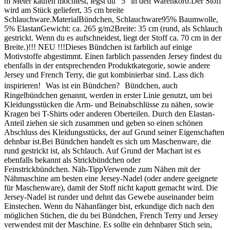
m Meter kaufen möchtest, legst du "5" in den Warenkorb.Der Stoff
wird am Stück geliefert, 35 cm breite
Schlauchware.MaterialBündchen, Schlauchware95% Baumwolle,
5% ElastanGewicht: ca. 265 g/m2Breite: 35 cm (rund, als Schlauch
gestrickt. Wenn du es aufschneidest, liegt der Stoff ca. 70 cm in der
Breite.)!!! NEU !!!Dieses Bündchen ist farblich auf einige
Motivstoffe abgestimmt. Einen farblich passenden Jersey findest du
ebenfalls in der entsprechenden Produktkategorie, sowie andere
Jersey und French Terry, die gut kombinierbar sind. Lass dich
inspirieren! Was ist ein Bündchen? Bündchen, auch
Ringelbündchen genannt, werden in erster Linie genutzt, um bei
Kleidungsstücken die Arm- und Beinabschlüsse zu nähen, sowie
Kragen bei T-Shirts oder anderen Oberteilen. Durch den Elastan-
Anteil ziehen sie sich zusammen und geben so einen schönen
Abschluss des Kleidungsstücks, der auf Grund seiner Eigenschaften
dehnbar ist.Bei Bündchen handelt es sich um Maschenware, die
rund gestrickt ist, als Schlauch. Auf Grund der Machart ist es
ebenfalls bekannt als Strickbündchen oder
Feinstrickbündchen. Näh-TippVerwende zum Nähen mit der
Nähmaschine am besten eine Jersey-Nadel (oder andere geeignete
für Maschenware), damit der Stoff nicht kaputt gemacht wird. Die
Jersey-Nadel ist runder und dehnt das Gewebe auseinander beim
Einstechen. Wenn du Nähanfänger bist, erkundige dich nach den
möglichen Stichen, die du bei Bündchen, French Terry und Jersey
verwendest mit der Maschine. Es sollte ein dehnbarer Stich sein,