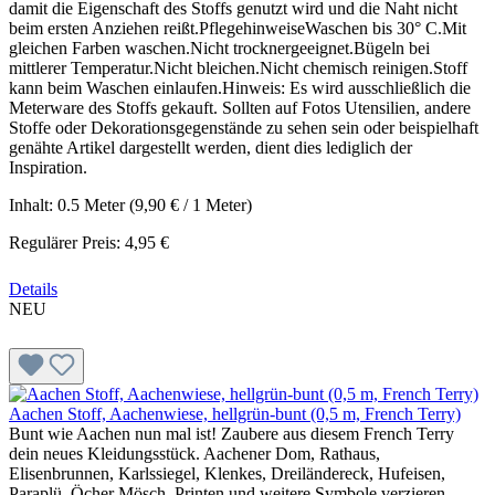
damit die Eigenschaft des Stoffs genutzt wird und die Naht nicht
beim ersten Anziehen reißt.PflegehinweiseWaschen bis 30° C.Mit
gleichen Farben waschen.Nicht trocknergeeignet.Bügeln bei
mittlerer Temperatur.Nicht bleichen.Nicht chemisch reinigen.Stoff
kann beim Waschen einlaufen.Hinweis: Es wird ausschließlich die
Meterware des Stoffs gekauft. Sollten auf Fotos Utensilien, andere
Stoffe oder Dekorationsgegenstände zu sehen sein oder beispielhaft
genähte Artikel dargestellt werden, dient dies lediglich der
Inspiration.
Inhalt:
0.5 Meter
(9,90 € / 1 Meter)
Regulärer Preis:
4,95 €
Details
NEU
Aachen Stoff, Aachenwiese, hellgrün-bunt (0,5 m, French Terry)
Bunt wie Aachen nun mal ist! Zaubere aus diesem French Terry
dein neues Kleidungsstück. Aachener Dom, Rathaus,
Elisenbrunnen, Karlssiegel, Klenkes, Dreiländereck, Hufeisen,
Paraplü, Öcher Mösch, Printen und weitere Symbole verzieren