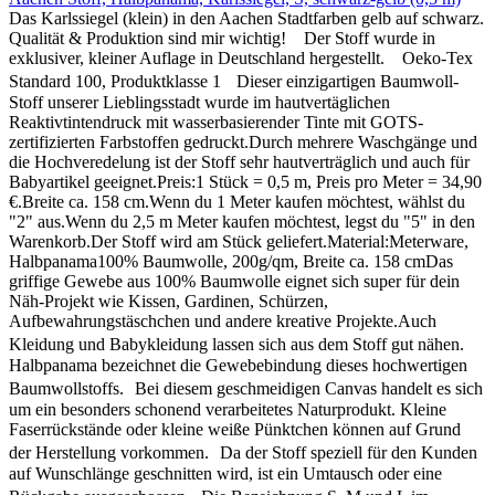
Das Karlssiegel (klein) in den Aachen Stadtfarben gelb auf schwarz.
Qualität & Produktion sind mir wichtig! Der Stoff wurde in
exklusiver, kleiner Auflage in Deutschland hergestellt. Oeko-Tex
Standard 100, Produktklasse 1 Dieser einzigartigen Baumwoll-
Stoff unserer Lieblingsstadt wurde im hautvertäglichen
Reaktivtintendruck mit wasserbasierender Tinte mit GOTS-
zertifizierten Farbstoffen gedruckt.Durch mehrere Waschgänge und
die Hochveredelung ist der Stoff sehr hautverträglich und auch für
Babyartikel geeignet.Preis:1 Stück = 0,5 m, Preis pro Meter = 34,90
€.Breite ca. 158 cm.Wenn du 1 Meter kaufen möchtest, wählst du
"2" aus.Wenn du 2,5 m Meter kaufen möchtest, legst du "5" in den
Warenkorb.Der Stoff wird am Stück geliefert.Material:Meterware,
Halbpanama100% Baumwolle, 200g/qm, Breite ca. 158 cmDas
griffige Gewebe aus 100% Baumwolle eignet sich super für dein
Näh-Projekt wie Kissen, Gardinen, Schürzen,
Aufbewahrungstäschchen und andere kreative Projekte.Auch
Kleidung und Babykleidung lassen sich aus dem Stoff gut nähen.
Halbpanama bezeichnet die Gewebebindung dieses hochwertigen
Baumwollstoffs. Bei diesem geschmeidigen Canvas handelt es sich
um ein besonders schonend verarbeitetes Naturprodukt. Kleine
Faserrückstände oder kleine weiße Pünktchen können auf Grund
der Herstellung vorkommen. Da der Stoff speziell für den Kunden
auf Wunschlänge geschnitten wird, ist ein Umtausch oder eine