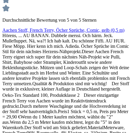
Durchschnittliche Bewertung von 5 von 5 Sternen
Aachen Stoff, French Terry, Öcher Sprüche, Comic, gelb (0,5 m)
Hörens, ... AU BANAN. Dubbele merssi. Och härm. Jeck.
Mullefluppet. Nä, wa?! Ich hab kalt. Du schönne Fiffi. AU HUR.
Fiese Möpp. Hier kenn ich mich. Adieda. Öcher Sprüche im Comic
Stil für dein nächstes Herzens-Nähprojekt.Dieser Aachen French
Terry eignet sich super für dein nächstes Näh-Projekt wie Pulli,
Shirt, Babyhose oder Strampler, Kinderoutfit sowie andere
Bekleidungsstücke. Mützen und Loop-Schals zeigen der Welt deine
Lieblingsstadt auch im Herbst und Winter. Eine Schultüte und
andere kreative Projekte lassen sich ebenfalls problemlos mit French
Terry umsetzen.Qualität & Produktion sind mir wichtig! Der Stoff
wurde in exklusiver, kleiner Auflage in Deutschland hergestellt.
Oeko-Tex Standard 100, Produktklasse 2 Dieser einzigartige
French Terry von Aachen wurde im Reaktivtintendruck
gedruckt.Durch mehrere Waschgänge und die Hochveredelung ist
der Stoff sehr hautverträglich.Preis1 Stück = 0,5 m, Preis pro Meter
= 29,90 €Wenn du 1 Meter kaufen möchtest, wählst du "2"
aus.Wenn du 2,5 m Meter kaufen möchtest, legst du "5" in den
Warenkorb.Der Stoff wird am Stück geliefert.MaterialMeterware,
French Terry96% Baumwolle, 4% Elastan, ca. 310g/qm, Breite ca.