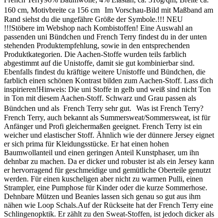
160 cm, Motivbreite ca 156 cm Im Vorschau-Bild mit Maßband am
Rand siehst du die ungefähre Größe der Symbole.!!! NEU
!!!Stöbere im Webshop nach Kombistoffen! Eine Auswahl an
passenden uni Bündchen und French Terry findest du in der unten
stehenden Produktempfehlung, sowie in den entsprechenden
Produktkategorien. Die Aachen-Stoffe wurden teils farblich
abgestimmt auf die Unistoffe, damit sie gut kombinierbar sind.
Ebenfalls findest du kräftige weitere Unistoffe und Bündchen, die
farblich einen schönen Kontrast bilden zum Aachen-Stoff. Lass dich
inspirieren!Hinweis: Die uni Stoffe in gelb und weiß sind nicht Ton
in Ton mit diesem Aachen-Stoff. Schwarz und Grau passen als
Bündchen und als French Terry sehr gut. Was ist French Terry?
French Terry, auch bekannt als Summersweat/Sommersweat, ist für
Anfänger und Profi gleichermaßen geeignet. French Terry ist ein
weicher und elastischer Stoff. Ähnlich wie der dünnere Jersey eignet
er sich prima für Kleidungsstücke. Er hat einen hohen
Baumwollanteil und einen geringen Anteil Kunstphaser, um ihn
dehnbar zu machen. Da er dicker und robuster ist als ein Jersey kann
er hervorragend für geschmeidige und gemütliche Oberteile genutzt
werden. Für einen kuscheligen aber nicht zu warmen Pulli, einen
Strampler, eine Pumphose für Kinder oder die kurze Sommerhose.
Dehnbare Mützen und Beanies lassen sich genau so gut aus ihm
nähen wie Loop Schals.Auf der Rückseite hat der French Terry eine
Schlingenopktik. Er zählt zu den Sweat-Stoffen, ist jedoch dicker als