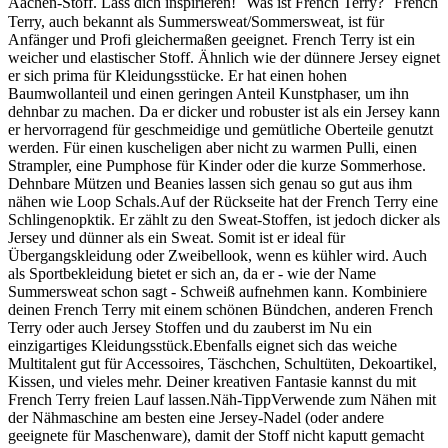
Aachen-Stoff. Lass dich inspirieren! Was ist French Terry? French
Terry, auch bekannt als Summersweat/Sommersweat, ist für
Anfänger und Profi gleichermaßen geeignet. French Terry ist ein
weicher und elastischer Stoff. Ähnlich wie der dünnere Jersey eignet
er sich prima für Kleidungsstücke. Er hat einen hohen
Baumwollanteil und einen geringen Anteil Kunstphaser, um ihn
dehnbar zu machen. Da er dicker und robuster ist als ein Jersey kann
er hervorragend für geschmeidige und gemütliche Oberteile genutzt
werden. Für einen kuscheligen aber nicht zu warmen Pulli, einen
Strampler, eine Pumphose für Kinder oder die kurze Sommerhose.
Dehnbare Mützen und Beanies lassen sich genau so gut aus ihm
nähen wie Loop Schals.Auf der Rückseite hat der French Terry eine
Schlingenopktik. Er zählt zu den Sweat-Stoffen, ist jedoch dicker als
Jersey und dünner als ein Sweat. Somit ist er ideal für
Übergangskleidung oder Zweibellook, wenn es kühler wird. Auch
als Sportbekleidung bietet er sich an, da er - wie der Name
Summersweat schon sagt - Schweiß aufnehmen kann. Kombiniere
deinen French Terry mit einem schönen Bündchen, anderen French
Terry oder auch Jersey Stoffen und du zauberst im Nu ein
einzigartiges Kleidungsstück.Ebenfalls eignet sich das weiche
Multitalent gut für Accessoires, Täschchen, Schultüten, Dekoartikel,
Kissen, und vieles mehr. Deiner kreativen Fantasie kannst du mit
French Terry freien Lauf lassen.Näh-TippVerwende zum Nähen mit
der Nähmaschine am besten eine Jersey-Nadel (oder andere
geeignete für Maschenware), damit der Stoff nicht kaputt gemacht