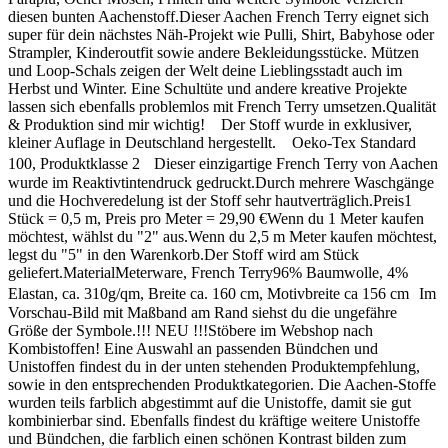
diesen bunten Aachenstoff.Dieser Aachen French Terry eignet sich
super für dein nächstes Näh-Projekt wie Pulli, Shirt, Babyhose oder
Strampler, Kinderoutfit sowie andere Bekleidungsstücke. Mützen
und Loop-Schals zeigen der Welt deine Lieblingsstadt auch im
Herbst und Winter. Eine Schultüte und andere kreative Projekte
lassen sich ebenfalls problemlos mit French Terry umsetzen.Qualität
& Produktion sind mir wichtig! Der Stoff wurde in exklusiver,
kleiner Auflage in Deutschland hergestellt. Oeko-Tex Standard
100, Produktklasse 2 Dieser einzigartige French Terry von Aachen
wurde im Reaktivtintendruck gedruckt.Durch mehrere Waschgänge
und die Hochveredelung ist der Stoff sehr hautverträglich.Preis1
Stück = 0,5 m, Preis pro Meter = 29,90 €Wenn du 1 Meter kaufen
möchtest, wählst du "2" aus.Wenn du 2,5 m Meter kaufen möchtest,
legst du "5" in den Warenkorb.Der Stoff wird am Stück
geliefert.MaterialMeterware, French Terry96% Baumwolle, 4%
Elastan, ca. 310g/qm, Breite ca. 160 cm, Motivbreite ca 156 cm Im
Vorschau-Bild mit Maßband am Rand siehst du die ungefähre
Größe der Symbole.!!! NEU !!!Stöbere im Webshop nach
Kombistoffen! Eine Auswahl an passenden Bündchen und
Unistoffen findest du in der unten stehenden Produktempfehlung,
sowie in den entsprechenden Produktkategorien. Die Aachen-Stoffe
wurden teils farblich abgestimmt auf die Unistoffe, damit sie gut
kombinierbar sind. Ebenfalls findest du kräftige weitere Unistoffe
und Bündchen, die farblich einen schönen Kontrast bilden zum