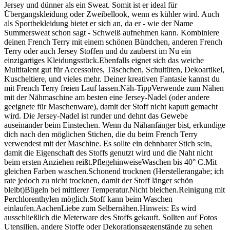
Jersey und dünner als ein Sweat. Somit ist er ideal für
Übergangskleidung oder Zweibellook, wenn es kühler wird. Auch
als Sportbekleidung bietet er sich an, da er - wie der Name
Summersweat schon sagt - Schweiß aufnehmen kann. Kombiniere
deinen French Terry mit einem schönen Bündchen, anderen French
Terry oder auch Jersey Stoffen und du zauberst im Nu ein
einzigartiges Kleidungsstück.Ebenfalls eignet sich das weiche
Multitalent gut für Accessoires, Täschchen, Schultüten, Dekoartikel,
Kuscheltiere, und vieles mehr. Deiner kreativen Fantasie kannst du
mit French Terry freien Lauf lassen.Näh-TippVerwende zum Nähen
mit der Nähmaschine am besten eine Jersey-Nadel (oder andere
geeignete für Maschenware), damit der Stoff nicht kaputt gemacht
wird. Die Jersey-Nadel ist runder und dehnt das Gewebe
auseinander beim Einstechen. Wenn du Nähanfänger bist, erkundige
dich nach den möglichen Stichen, die du beim French Terry
verwendest mit der Maschine. Es sollte ein dehnbarer Stich sein,
damit die Eigenschaft des Stoffs genutzt wird und die Naht nicht
beim ersten Anziehen reißt.PflegehinweiseWaschen bis 40° C.Mit
gleichen Farben waschen.Schonend trocknen (Herstellerangabe; ich
rate jedoch zu nicht trocknen, damit der Stoff länger schön
bleibt)Bügeln bei mittlerer Temperatur.Nicht bleichen.Reinigung mit
Perchlorenthylen möglich.Stoff kann beim Waschen
einlaufen.AachenLiebe zum Selbernähen.Hinweis: Es wird
ausschließlich die Meterware des Stoffs gekauft. Sollten auf Fotos
Utensilien, andere Stoffe oder Dekorationsgegenstände zu sehen