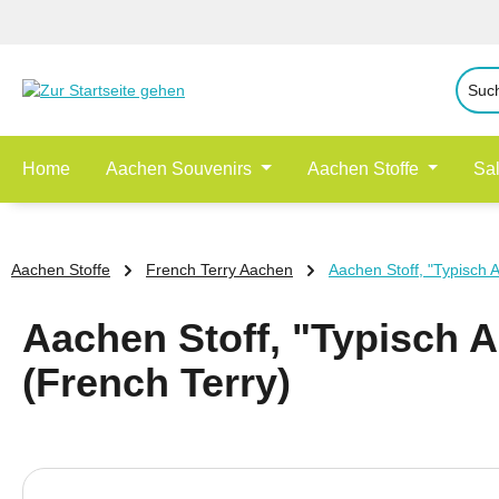
 Hauptinhalt springen
Zur Suche springen
Zur Hauptnavigation springen
Home
Aachen Souvenirs
Aachen Stoffe
Sa
Aachen Stoffe
French Terry Aachen
Aachen Stoff, "Typisch A
Aachen Stoff, "Typisch A
(French Terry)
Bildergalerie überspringen