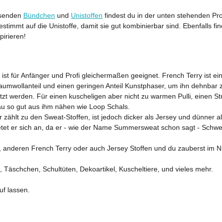
ssenden
Bündchen
und
Unistoffen
findest du in der unten stehenden P
stimmt auf die Unistoffe, damit sie gut kombinierbar sind. Ebenfalls fin
pirieren!
für Anfänger und Profi gleichermaßen geeignet. French Terry ist ein 
Baumwollanteil und einen geringen Anteil Kunstphaser, um ihn dehnbar z
zt werden. Für einen kuscheligen aber nicht zu warmen Pulli, einen St
 so gut aus ihm nähen wie Loop Schals.
r zählt zu den Sweat-Stoffen, ist jedoch dicker als Jersey und dünner a
ietet er sich an, da er - wie der Name Summersweat schon sagt - Sch
anderen French Terry oder auch Jersey Stoffen und du zauberst im Nu 
s, Täschchen, Schultüten, Dekoartikel, Kuscheltiere, und vieles mehr.
uf lassen.