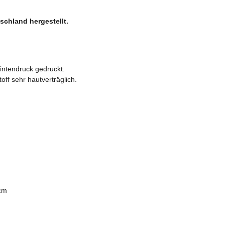
tschland hergestellt.
intendruck gedruckt.
ff sehr hautverträglich.
0cm