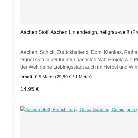
Aachen Stoff, Aachen Liniendesign, hellgrau-weiß (Fre
Aachen. Schick. Zurückhaltend. Dom, Klenkes, Ratha
eignet sich super für dein nächstes Näh-Projekt wie 
der Welt deine Lieblingsstadt auch im Herbst und Wint
& Produktion sind mir wichtig! Der Stoff wurde in ex
Inhalt:
0.5 Meter
(29,90 € / 1 Meter)
French Terry von Aachen wurde im Reaktivtintendruck
Regulärer Preis:
14,95 €
m, Preis pro Meter = 29,90 €Wenn du 1 Meter kaufen m
Stück geliefert.MaterialMeterware, French Terry96% 
Rand siehst du die ungefähre Größe der Symbole.!!! 
unten stehenden Produktempfehlung, sowie in den ents
kombinierbar sind. Ebenfalls findest du kräftige weit
inspirieren!Hinweis: Die uni Stoffe in hellgrau und we
Aachen Stoff, der ein wärmeres Weiß hat. Das uni Hellg