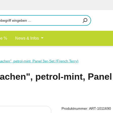
le %
News & Infos
achen", petrol-mint, Panel 3er-Set (French Terry)
achen", petrol-mint, Panel
Produktnummer:
ART-1011690