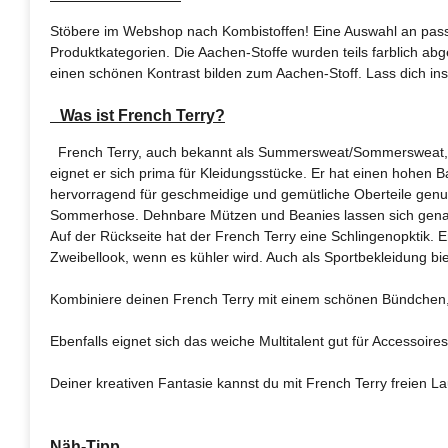
Stöbere im Webshop nach Kombistoffen! Eine Auswahl an pa
Produktkategorien. Die Aachen-Stoffe wurden teils farblich abge
einen schönen Kontrast bilden zum Aachen-Stoff. Lass dich ins
Was ist French Terry?
French Terry, auch bekannt als Summersweat/Sommersweat, ist 
eignet er sich prima für Kleidungsstücke. Er hat einen hohen 
hervorragend für geschmeidige und gemütliche Oberteile genut
Sommerhose. Dehnbare Mützen und Beanies lassen sich genau
Auf der Rückseite hat der French Terry eine Schlingenopktik. E
Zweibellook, wenn es kühler wird. Auch als Sportbekleidung b
Kombiniere deinen French Terry mit einem schönen Bündchen, 
Ebenfalls eignet sich das weiche Multitalent gut für Accessoire
Deiner kreativen Fantasie kannst du mit French Terry freien La
Näh-Tipp