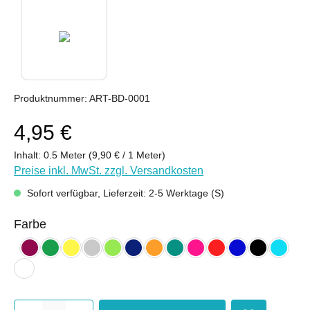
Produktnummer:
ART-BD-0001
4,95 €
Inhalt:
0.5 Meter
(9,90 € / 1 Meter)
Preise inkl. MwSt. zzgl. Versandkosten
Sofort verfügbar, Lieferzeit: 2-5 Werktage (S)
auswählen
Farbe
bordeaux
froschgrün
gelb
hellgrau
kiwi
nachtblau
orange (hell)
petrol
pink
rot
royalblau
schwarz
türkis 
weiß
Produkt Anzahl: Gib den gewünsc