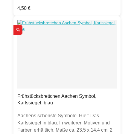
chlorfrei gebleichtem Tissue33 x 33cm,
Regulärer Preis:
4,50 €
lebensmittelechtstarker Farbauftrag kann zu
Abrieb führen.Verpackt in Folie mit perforierter
Öffnung an der Seite zum einfachen
Rabatt
%
Entnehmen der Servietten.
Frühstücksbrettchen Aachen Symbol,
Karlssiegel, blau
Aachens schönste Symbole. Hier: Das
Karlssiegel in blau. In weiteren Motiven und
Farben erhältlich. Maße ca. 23,5 x 14,4 cm, 2