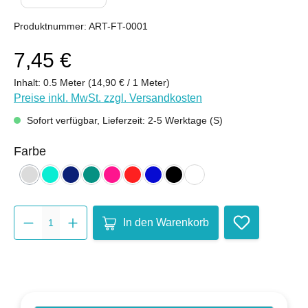
Produktnummer:
ART-FT-0001
7,45 €
Inhalt:
0.5 Meter
(14,90 € / 1 Meter)
Preise inkl. MwSt. zzgl. Versandkosten
Sofort verfügbar, Lieferzeit: 2-5 Werktage (S)
auswählen
Farbe
hellgrau
mint
nachtblau
petrol
pink
rot
royalblau
schwarz
weiß
(Diese Option ist zurzeit nicht verfügbar.)
Produkt Anzahl: Gib den gewünsch
In den Warenkorb