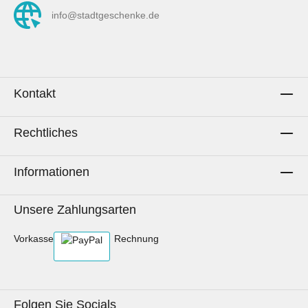
dargestellen Symbole. Im Vorschau-Bild mit
info@stadtgeschenke.de
Maßband am Rand siehst du die ungefähre
Größe der Symbole.Pflegehinweise:Waschen
bis 60° C.Mit gleichen Farben
waschen.Schonend trocknen.Bügeln mit hoher
Temperatur erlaubt.Nicht bleichen.Keine
Kontakt
chemische Reinigung.Stoff kann beim
Waschen einlaufen.AachenLiebe zum
Rechtliches
Selbernähen.Hinweis: Es wird ausschließlich
die Meterware des Stoffs gekauft. Sollten auf
Fotos Utensilien, andere Stoffe oder
Informationen
Dekorationsgegenstände zu sehen sein oder
beispielhaft genähte Artikel dargestellt werden,
Unsere Zahlungsarten
dient dies lediglich der Inspiration.
Vorkasse
Rechnung
Folgen Sie Socials