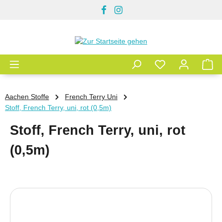
Zum Hauptinhalt springen
Aachen Stoffe
French Terry Uni
Stoff, French Terry, uni, rot (0,5m)
Stoff, French Terry, uni, rot
(0,5m)
Bildergalerie überspringen