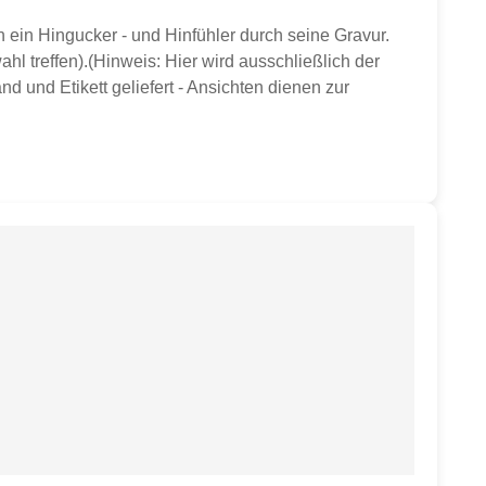
ein Hingucker - und Hinfühler durch seine Gravur.
hl treffen).(Hinweis: Hier wird ausschließlich der
d und Etikett geliefert - Ansichten dienen zur
sser ca. 9,8 cmHöhe ca. 10 cmGewicht ca. 350 gvon