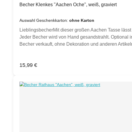
Becher Klenkes "Aachen Oche", weiß, graviert
Auswahl Geschenkkarton:
ohne Karton
LieblingsbecherMit dieser großen Aachen Tasse lässt 
Jeder Becher wird von Hand gesandstrahlt. Optional in
Becher verkauft, ohne Dekoration und anderen Artikeln
Inspiration.)Produktdetails:Porzellan Becher weiß,
Hand gesandstrahlt Klimaneutral hergestellt.
Regulärer Preis:
15,99 €