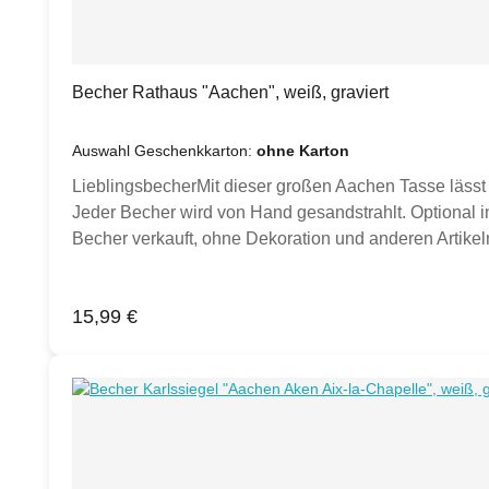
Becher Rathaus "Aachen", weiß, graviert
Auswahl Geschenkkarton:
ohne Karton
LieblingsbecherMit dieser großen Aachen Tasse lässt 
Jeder Becher wird von Hand gesandstrahlt. Optional in
Becher verkauft, ohne Dekoration und anderen Artikeln
Inspiration.)Produktdetails:Porzellan Becher weiß,
Hand gesandstrahlt Klimaneutral hergestellt.
Regulärer Preis:
15,99 €