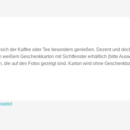
sich der Kaffee oder Tee besonders genießen. Dezent und doch 
 weißem Geschenkkarton mit Sichtfenster erhältlich (bitte Auswa
, die auf den Fotos gezeigt sind. Karton wird ohne Geschenkban
 graviert spülmaschinenfestFassungsvermögen ca. 0,35lDurchme