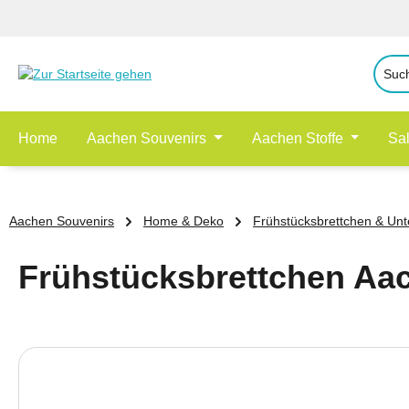
 Hauptinhalt springen
Zur Suche springen
Zur Hauptnavigation springen
Home
Aachen Souvenirs
Aachen Stoffe
Sa
Aachen Souvenirs
Home & Deko
Frühstücksbrettchen & Unt
Frühstücksbrettchen Aac
Bildergalerie überspringen