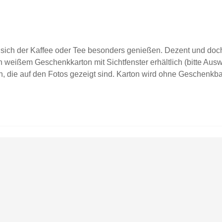
sich der Kaffee oder Tee besonders genießen. Dezent und doch 
 weißem Geschenkkarton mit Sichtfenster erhältlich (bitte Auswa
, die auf den Fotos gezeigt sind. Karton wird ohne Geschenkban
 graviertspülmaschinenfestFassungsvermögen ca. 0,35lDurchmes