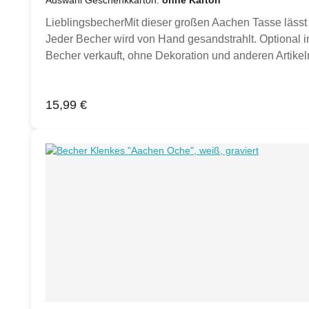
Auswahl Geschenkkarton:
ohne Karton
LieblingsbecherMit dieser großen Aachen Tasse lässt 
Jeder Becher wird von Hand gesandstrahlt. Optional in
Becher verkauft, ohne Dekoration und anderen Artikeln
Inspiration.)Produktdetails:Porzellan Becher weiß,
Hand gesandstrahlt Klimaneutral hergestellt.
Regulärer Preis:
15,99 €