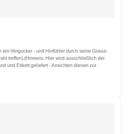
ein Hingucker - und Hinfühler durch seine Gravur.
hl treffen).(Hinweis: Hier wird ausschließlich der
d und Etikett geliefert - Ansichten dienen zur
sser ca. 9,8 cmHöhe ca. 10 cmGewicht ca. 350 gvon