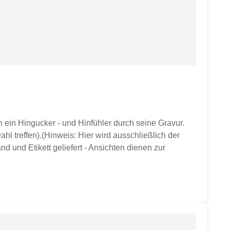
ein Hingucker - und Hinfühler durch seine Gravur.
hl treffen).(Hinweis: Hier wird ausschließlich der
d und Etikett geliefert - Ansichten dienen zur
sser ca. 9,8 cmHöhe ca. 10 cmGewicht ca. 350 gvon