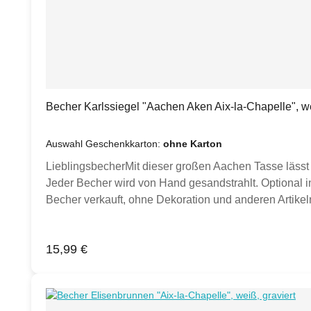
Becher Karlssiegel "Aachen Aken Aix-la-Chapelle", we
Auswahl Geschenkkarton:
ohne Karton
LieblingsbecherMit dieser großen Aachen Tasse lässt 
Jeder Becher wird von Hand gesandstrahlt. Optional in
Becher verkauft, ohne Dekoration und anderen Artikeln
Inspiration.)Produktdetails:Porzellan Becher weiß,
Hand gesandstrahlt Klimaneutral hergestellt.
Regulärer Preis:
15,99 €