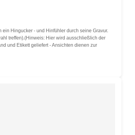
ein Hingucker - und Hinfühler durch seine Gravur.
hl treffen).(Hinweis: Hier wird ausschließlich der
d und Etikett geliefert - Ansichten dienen zur
ser ca. 9,8 cmHöhe ca. 10 cmGewicht ca. 350 gvon