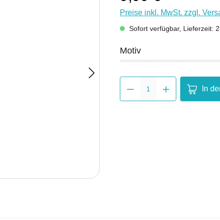
Preise inkl. MwSt. zzgl. Ver
Sofort verfügbar, Lieferzeit:
auswählen
Motiv
Dom
Elisenbrunnen
Karlssi
Produkt 
In d