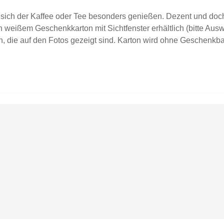
sich der Kaffee oder Tee besonders genießen. Dezent und doch 
 weißem Geschenkkarton mit Sichtfenster erhältlich (bitte Auswa
, die auf den Fotos gezeigt sind. Karton wird ohne Geschenkban
 graviert spülmaschinenfestFassungsvermögen ca. 0,35lDurchme