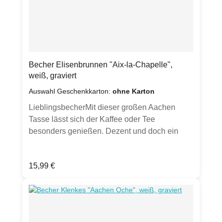
Inspiration.)Produktdetails:Porzellan Becher
weiß, graviert
spülmaschinenfestFassungsvermögen ca.
0,35lDurchmesser ca. 9,8 cmHöhe ca. 10
cmGewicht ca. 350 gvon Hand gesandstrahlt
Klimaneutral hergestellt.
Becher Elisenbrunnen "Aix-la-Chapelle",
weiß, graviert
Auswahl Geschenkkarton:
ohne Karton
LieblingsbecherMit dieser großen Aachen
Tasse lässt sich der Kaffee oder Tee
besonders genießen. Dezent und doch ein
Hingucker - und Hinfühler durch seine Gravur.
Jeder Becher wird von Hand gesandstrahlt.
Regulärer Preis:
15,99 €
Optional in weißem Geschenkkarton mit
Sichtfenster erhältlich (bitte Auswahl
treffen).Aachen ist eine Kurstadt und heißt
eigentlich Bad Aachen. Schon Kaiser Karl
schwörte auf die heißen Quellen und ließ sich