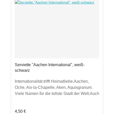
Serviette "Aachen International", weiß-
schwarz
Internationalität trifft Heimatliebe.Aachen,
Oche, Aix-la-Chapelle, Aken, Aquisgranum.
Viele Namen für die tollste Stadt der Welt.Auch
als Mitbringsel super.Produktdetails:20
Servietten aus chlorfrei gebleichtem Tissue33
Regulärer Preis:
4,50 €
x 33cm, lebensmittelechtstarker Farbauftrag