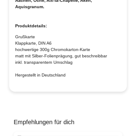
Aachen, Oche, Aix-la-Chapelle, Aken,
Aquisgranum.
Produktdetails:
Grußkarte
Klappkarte, DIN A6
hochwertige 300g Chromokarton-Karte
matt mit Silber-Folienprägung, gut beschreibbar
inkl. transparentem Umschlag
Hergestellt in Deutschland
Empfehlungen für dich
Produktgalerie überspringen