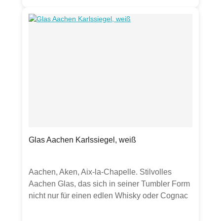
kann zu Abrieb führen.Verpackt in Folie mit
perforierter Öffnung an der Seite zum
einfachen Entnehmen der Servietten.
Glas Aachen Karlssiegel, weiß
Aachen, Aken, Aix-la-Chapelle. Stilvolles
Aachen Glas, das sich in seiner Tumbler Form
nicht nur für einen edlen Whisky oder Cognac
hervorragend anbietet. Auch als Trinkglas für
Wasser, Säfte oder Softdrinks ist es sehr gut