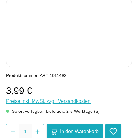
Bildergalerie überspringen
Produktnummer:
ART-1011492
3,99 €
Preise inkl. MwSt. zzgl. Versandkosten
Sofort verfügbar, Lieferzeit: 2-5 Werktage (S)
Produkt Anzahl: Gib den gewüns
In den Warenkorb