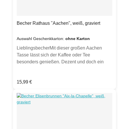
oder Gegenstände auf Fotos zu sehen sein,
dient dies lediglich zur Inspiration. Farben
können chargenbedingt abweichen.
Becher Rathaus "Aachen", weiß, graviert
Auswahl Geschenkkarton:
ohne Karton
LieblingsbecherMit dieser großen Aachen
Tasse lässt sich der Kaffee oder Tee
besonders genießen. Dezent und doch ein
Hingucker - und Hinfühler durch seine Gravur.
Jeder Becher wird von Hand gesandstrahlt.
Regulärer Preis:
15,99 €
Optional in weißem Geschenkkarton mit
Sichtfenster erhältlich (bitte Auswahl treffen).
(Hinweis: Hier wird ausschließlich der Becher
verkauft, ohne Dekoration und anderen
Artikeln, die auf den Fotos gezeigt sind. Karton
wird ohne Geschenkband und Etikett geliefert -
Ansichten dienen zur