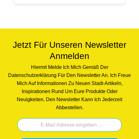
Sichtfenster erhältlich (bitte Auswahl treffen).
(Hinweis: Hier wird ausschließlich der Becher
verkauft, ohne Dekoration und anderen
Artikeln, die auf den Fotos gezeigt sind. Karton
wird ohne Geschenkband und Etikett geliefert -
Ansichten dienen zur
Jetzt Für Unseren Newsletter
Inspiration.)Produktdetails:Porzellan Becher
Anmelden
weiß, graviert
spülmaschinenfestFassungsvermögen ca.
Hiermit Melde Ich Mich Gemäß Der
0,35lDurchmesser ca. 9,8 cmHöhe ca. 10
Datenschutzerklärung Für Den Newsletter An. Ich Freue
cmGewicht ca. 350 gvon Hand gesandstrahlt
Mich Auf Informationen Zu Neuen Stadt-Artikeln,
Klimaneutral hergestellt.
Inspirationen Rund Um Eure Produkte Oder
Neuigkeiten. Den Newsletter Kann Ich Jederzeit
Abbestellen.