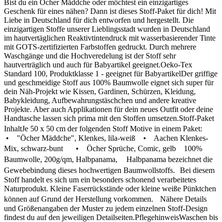
Bist du ein Öcher Mäddche oder möchtest ein einzigartiges
Geschenk für eines nähen? Dann ist dieses Stoff-Paket für dich! Mit
Liebe in Deutschland für dich entworfen und hergestellt. Die
einzigartigen Stoffe unserer Lieblingsstadt wurden in Deutschland
im hautvertäglichen Reaktivtintendruck mit wasserbasierender Tinte
mit GOTS-zertifizierten Farbstoffen gedruckt. Durch mehrere
Waschgänge und die Hochveredelung ist der Stoff sehr
hautverträglich und auch für Babyartikel geeignet.Oeko-Tex
Standard 100, Produktklasse 1 - geeignet für BabyartikelDer griffige
und geschmeidige Stoff aus 100% Baumwolle eignet sich super für
dein Näh-Projekt wie Kissen, Gardinen, Schürzen, Kleidung,
Babykleidung, Aufbewahrungstäschchen und andere kreative
Projekte. Aber auch Applikationen für dein neues Outfit oder deine
Handtasche lassen sich prima mit den Stoffen umsetzen.Stoff-Paket
InhaltJe 50 x 50 cm der folgenden Stoff Motive in einem Paket:
• "Öcher Mäddche", Klenkes, lila-weiß • Aachen Klenkes-
Mix, schwarz-bunt • Öcher Sprüche, Comic, gelb 100%
Baumwolle, 200g/qm, Halbpanama, Halbpanama bezeichnet die
Gewebebindung dieses hochwertigen Baumwollstoffs. Bei diesem
Stoff handelt es sich um ein besonders schonend verarbeitetes
Naturprodukt. Kleine Faserrückstände oder kleine weiße Pünktchen
können auf Grund der Herstellung vorkommen. Nähere Details
und Größenangaben der Muster zu jedem einzelnen Stoff-Design
findest du auf den jeweiligen Detailseiten.PflegehinweisWaschen bis