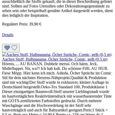
ausschließlich die Stoffe gekauft, die in dieser Beschreibung gelistet
sind. Sollten auf Fotos Utensilien oder Dekorationsgegenstände zu
sehen sein oder beispielhaft genähte Artikel dargestellt werden, dient
dies lediglich der Inspiration.
Regulärer Preis:
39,90 €
Details
Aachen Stoff, Halbpanama, Öcher Sprüche, Comic, gelb (0,5 m)
Hörens, ... AU BANAN. Dubbele merssi. Och härm. Jeck.
Mullefluppet. Nä, wa?! Ich hab kalt. Du schönne Fiffi. AU HUR.
Fiese Möpp. Hier kenn ich mich. Adieda. Öcher Sprüche im Comic
Stil für dein nächstes Herzens-Nähprojekt.Qualität & Produktion
sind mir wichtig!Der Stoff wurde in exklusiver, kleiner Auflage in
Deutschland hergestellt.Oeko-Tex Standard 100, Produktklasse 1
Dieser einzigartigen Baumwoll-Stoff unserer Lieblingsstadt wurde
im hautvertäglichen Reaktivtintendruck mit wasserbasierender Tinte
mit GOTS-zertifizierten Farbstoffen gedruckt. Durch mehrere
Waschgänge und die Hochveredelung ist der Stoff sehr
hautverträglich und auch für Babyartikel geeignet.Preis:1 Stück =
0,5 m, Preis pro Meter = 34,90 €.Breite ca. 158 cm.Wenn du 1