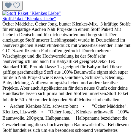
Stoff-Paket "Klenkes Liebe"
Öcher Mäddche, Öcher Jong, bunter Klenkes-Mix. 3 kräftige Stoffe
für einzigartige Aachen Näh-Projekte in einem Stoff-Paket! Mit
Liebe in Deutschland für dich entworfen und hergestellt. Der
einzigartige Stoff unserer Lieblingsstadt wurde in Deutschland im
hautvertäglichen Reaktivtintendruck mit wasserbasierender Tinte mit
GOTS-zertifizierten Farbstoffen gedruckt. Durch mehrere
Waschgänge und die Hochveredelung ist der Stoff sehr
hautverträglich und auch für Babyartikel geeignet.Oeko-Tex
Standard 100, Produktklasse 1 - geeignet für Babyartikel.Dieser
griffige geschmeidige Stoff aus 100% Baumwolle eignet sich super
für dein Näh-Projekt wie Kissen, Gardinen, Schürzen, Kleidung,
Babykleidung, Aufbewahrungstäschchen und andere kreative
Projekte. Aber auch Applikationen für dein neues Outfit oder deine
Handtasche lassen sich prima mit den Stoffen umsetzen.Stoff-Paket
Inhalt:Je 50 x 50 cm der folgenden Stoff Motive sind enthalten:
• Aachen Klenkes-Mix, schwarz-bunt • "Öcher Mäddche",
Klenkes, lila-weiß • "Öcher Jong", Klenkes, grün-weiß 100%
Baumwolle, 200g/qm, Halbpanama, Halbpanama bezeichnet die
Gewebebindung dieses hochwertigen Baumwollstoffs. Bei diesem
Stoff handelt es sich um ein besonders schonend verarbeitetes