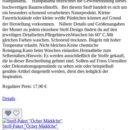
Halbpanama, Halbpanama bezeichnet die Gewebebindung dieses
hochwertigen Baumwollstoffs. Bei diesem Stoff handelt es sich um
ein besonders schonend verarbeitetes Naturprodukt. Kleine
Faserrückstände oder kleine weiße Pünktchen können auf Grund
der Herstellung vorkommen. Nähere Details und Größenangaben
der Muster zu jedem einzelnen Stoff-Design findest du auf den
jeweiligen Detailseiten.PflegehinweisWaschen bis 60° C.Mit
gleichen Farben waschen. Schonend trocknen. Bügeln mit hoher
Temperatur erlaubt. Nicht bleichen.Keine chemische
Reinigung.Kann beim Waschen einlaufen.Heimatliebe zum
Selbernähen.Hinweis: Es werden ausschließlich die Stoffe gekauft,
die in dieser Beschreibung gelistet sind. Sollten auf Fotos Utensilien
oder Dekorationsgegenstände zu sehen sein oder beispielhaft
genähte Artikel dargestellt werden, dient dies lediglich der
Inspiration.
Regulärer Preis:
17,90 €
Details
Stoff-Paket "Öcher Mäddche"