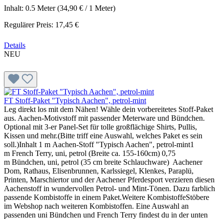
Inhalt:
0.5 Meter
(34,90 € / 1 Meter)
Regulärer Preis:
17,45 €
Details
NEU
FT Stoff-Paket "Typisch Aachen", petrol-mint
Leg direkt los mit dem Nähen! Wähle dein vorbereitetes Stoff-Paket
aus. Aachen-Motivstoff mit passender Meterware und Bündchen.
Optional mit 3-er Panel-Set für tolle großflächige Shirts, Pullis,
Kissen und mehr.(Bitte triff eine Auswahl, welches Paket es sein
soll.)Inhalt 1 m Aachen-Stoff "Typisch Aachen", petrol-mint1
m French Terry, uni, petrol (Breite ca. 155-160cm) 0,75
m Bündchen, uni, petrol (35 cm breite Schlauchware) Aachener
Dom, Rathaus, Elisenbrunnen, Karlssiegel, Klenkes, Paraplü,
Printen, Marschiertor und der Aachener Pferdesport verzieren diesen
Aachenstoff in wundervollen Petrol- und Mint-Tönen. Dazu farblich
passende Kombistoffe in einem Paket.Weitere KombistoffeStöbere
im Webshop nach weiteren Kombistoffen. Eine Auswahl an
passenden uni Bündchen und French Terry findest du in der unten