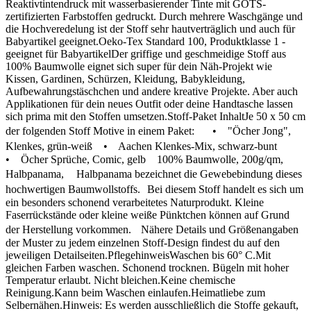
Reaktivtintendruck mit wasserbasierender Tinte mit GOTS-
zertifizierten Farbstoffen gedruckt. Durch mehrere Waschgänge und
die Hochveredelung ist der Stoff sehr hautverträglich und auch für
Babyartikel geeignet.Oeko-Tex Standard 100, Produktklasse 1 -
geeignet für BabyartikelDer griffige und geschmeidige Stoff aus
100% Baumwolle eignet sich super für dein Näh-Projekt wie
Kissen, Gardinen, Schürzen, Kleidung, Babykleidung,
Aufbewahrungstäschchen und andere kreative Projekte. Aber auch
Applikationen für dein neues Outfit oder deine Handtasche lassen
sich prima mit den Stoffen umsetzen.Stoff-Paket InhaltJe 50 x 50 cm
der folgenden Stoff Motive in einem Paket: • "Öcher Jong",
Klenkes, grün-weiß • Aachen Klenkes-Mix, schwarz-bunt
• Öcher Sprüche, Comic, gelb 100% Baumwolle, 200g/qm,
Halbpanama, Halbpanama bezeichnet die Gewebebindung dieses
hochwertigen Baumwollstoffs. Bei diesem Stoff handelt es sich um
ein besonders schonend verarbeitetes Naturprodukt. Kleine
Faserrückstände oder kleine weiße Pünktchen können auf Grund
der Herstellung vorkommen. Nähere Details und Größenangaben
der Muster zu jedem einzelnen Stoff-Design findest du auf den
jeweiligen Detailseiten.PflegehinweisWaschen bis 60° C.Mit
gleichen Farben waschen. Schonend trocknen. Bügeln mit hoher
Temperatur erlaubt. Nicht bleichen.Keine chemische
Reinigung.Kann beim Waschen einlaufen.Heimatliebe zum
Selbernähen.Hinweis: Es werden ausschließlich die Stoffe gekauft,