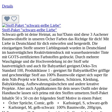
Details
Stoff-Paket "schwarz-gelbe Liebe"
Schwarz-gelb ist deine Heimat, au hur?Dann sind diese 3 Aachener
Baumwollstoffe in unseren Öcher Farben das Richtige für dich! Mit
Liebe in Deutschland für dich entworfen und hergestellt. Die
einzigartigen Stoffe unserer Lieblingsstadt wurden in Deutschland
im hautvertäglichen Reaktivtintendruck mit wasserbasierender Tinte
mit GOTS-zertifizierten Farbstoffen gedruckt. Durch mehrere
Waschgänge und die Hochveredelung ist der Stoff sehr
hautverträglich und auch für Babyartikel geeignet.Oeko-Tex
Standard 100, Produktklasse 1 - geeignet für BabyartikelDer griffige
und geschmeidige Stoff aus 100% Baumwolle eignet sich super für
dein Näh-Projekt wie Kissen, Gardinen, Schürzen, Kleidung,
Babykleidung, Aufbewahrungstäschchen und andere kreative
Projekte. Aber auch Applikationen für dein neues Outfit oder deine
Handtasche lassen sich prima mit den Stoffen umsetzen.Stoff-Paket
InhaltJe 50 x 50 cm der folgenden Stoff Motive in einem Paket:
• Öcher Sprüche, Comic, gelb • Karlssiegel, S, schwarz-gelb
• Karlssiegel, M, gelb-schwarz 100% Baumwolle, 200g/qm,