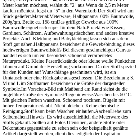
Meter kaufen möchtest, wählst du "2" aus.Wenn du 2,5 m Meter
kaufen möchtest, legst du "5" in den Warenkorb.Der Stoff wird am
Stück geliefert.Material:Meterware, Halbpanama100% Baumwolle,
200g/qm, Breite ca. 158 cmDas griffige Gewebe aus 100%
Baumwolle eignet sich super für dein Näh-Projekt wie Kissen,
Gardinen, Schürzen, Aufbewahrungstäschchen und andere kreative
Projekte. Auch Kleidung und Babykleidung lassen sich aus dem
Stoff gut nähen.Halbpanama bezeichnet die Gewebebindung dieses
hochwertigen Baumwollstoffs.Bei diesem geschmeidigen Canvas
handelt es sich um ein besonders schonend verarbeitetes
Naturprodukt. Kleine Faserrückstände oder kleine weiße Pünktchen
können auf Grund der Herstellung vorkommen.Da der Stoff speziell
für den Kunden auf Wunschlänge geschnitten wird, ist ein
Umtausch oder eine Rückgabe ausgeschossen. Die Bezeichnung S,
M und L im Stoffnamen bezeichnen die Größe der dargestellen
Symbole.Im Vorschau-Bild mit Maßband am Rand siehst du die
ungefähre Größe der Symbole.Pflegehinweise:Waschen bis 60° C.
Mit gleichen Farben waschen. Schonend trocknen. Bügeln mit
hoher Temperatur erlaubt. Nicht bleichen. Keine chemische
Reinigung.Stoff kann beim Waschen einlaufen.AachenLiebe zum
Selbernähen.Hinweis: Es wird ausschließlich die Meterware des
Stoffs gekauft. Sollten auf Fotos Utensilien, andere Stoffe oder
Dekorationsgegenstände zu sehen sein oder beispielhaft genähte
Artikel dargestellt werden, dient dies lediglich der Inspiration.