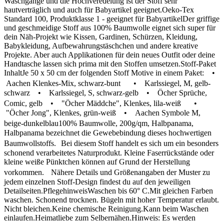
Waschgänge und die Hochveredelung ist der Stoff sehr
hautverträglich und auch für Babyartikel geeignet.Oeko-Tex
Standard 100, Produktklasse 1 - geeignet für BabyartikelDer griffige
und geschmeidige Stoff aus 100% Baumwolle eignet sich super für
dein Näh-Projekt wie Kissen, Gardinen, Schürzen, Kleidung,
Babykleidung, Aufbewahrungstäschchen und andere kreative
Projekte. Aber auch Applikationen für dein neues Outfit oder deine
Handtasche lassen sich prima mit den Stoffen umsetzen.Stoff-Paket
InhaltJe 50 x 50 cm der folgenden Stoff Motive in einem Paket: •
Aachen Klenkes-Mix, schwarz-bunt • Karlssiegel, M, gelb-
schwarz • Karlssiegel, S, schwarz-gelb • Öcher Sprüche,
Comic, gelb • "Öcher Mäddche", Klenkes, lila-weiß •
"Öcher Jong", Klenkes, grün-weiß • Aachen Symbole M,
beige-dunkelblau100% Baumwolle, 200g/qm, Halbpanama,
Halbpanama bezeichnet die Gewebebindung dieses hochwertigen
Baumwollstoffs. Bei diesem Stoff handelt es sich um ein besonders
schonend verarbeitetes Naturprodukt. Kleine Faserrückstände oder
kleine weiße Pünktchen können auf Grund der Herstellung
vorkommen. Nähere Details und Größenangaben der Muster zu
jedem einzelnen Stoff-Design findest du auf den jeweiligen
Detailseiten.PflegehinweisWaschen bis 60° C.Mit gleichen Farben
waschen. Schonend trocknen. Bügeln mit hoher Temperatur erlaubt.
Nicht bleichen.Keine chemische Reinigung.Kann beim Waschen
einlaufen.Heimatliebe zum Selbernähen.Hinweis: Es werden