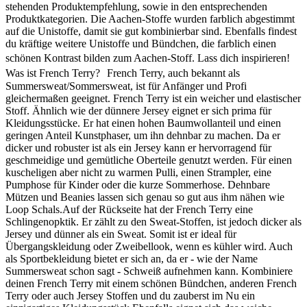
stehenden Produktempfehlung, sowie in den entsprechenden
Produktkategorien. Die Aachen-Stoffe wurden farblich abgestimmt
auf die Unistoffe, damit sie gut kombinierbar sind. Ebenfalls findest
du kräftige weitere Unistoffe und Bündchen, die farblich einen
schönen Kontrast bilden zum Aachen-Stoff. Lass dich inspirieren!
Was ist French Terry? French Terry, auch bekannt als
Summersweat/Sommersweat, ist für Anfänger und Profi
gleichermaßen geeignet. French Terry ist ein weicher und elastischer
Stoff. Ähnlich wie der dünnere Jersey eignet er sich prima für
Kleidungsstücke. Er hat einen hohen Baumwollanteil und einen
geringen Anteil Kunstphaser, um ihn dehnbar zu machen. Da er
dicker und robuster ist als ein Jersey kann er hervorragend für
geschmeidige und gemütliche Oberteile genutzt werden. Für einen
kuscheligen aber nicht zu warmen Pulli, einen Strampler, eine
Pumphose für Kinder oder die kurze Sommerhose. Dehnbare
Mützen und Beanies lassen sich genau so gut aus ihm nähen wie
Loop Schals.Auf der Rückseite hat der French Terry eine
Schlingenopktik. Er zählt zu den Sweat-Stoffen, ist jedoch dicker als
Jersey und dünner als ein Sweat. Somit ist er ideal für
Übergangskleidung oder Zweibellook, wenn es kühler wird. Auch
als Sportbekleidung bietet er sich an, da er - wie der Name
Summersweat schon sagt - Schweiß aufnehmen kann. Kombiniere
deinen French Terry mit einem schönen Bündchen, anderen French
Terry oder auch Jersey Stoffen und du zauberst im Nu ein