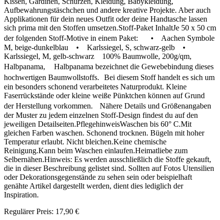
Kissen, Gardinen, Schürzen, Kleidung, Babykleidung,
Aufbewahrungstäschchen und andere kreative Projekte. Aber auch
Applikationen für dein neues Outfit oder deine Handtasche lassen
sich prima mit den Stoffen umsetzen.Stoff-Paket InhaltJe 50 x 50 cm
der folgenden Stoff-Motive in einem Paket: • Aachen Symbole
M, beige-dunkelblau • Karlssiegel, S, schwarz-gelb •
Karlssiegel, M, gelb-schwarz 100% Baumwolle, 200g/qm,
Halbpanama, Halbpanama bezeichnet die Gewebebindung dieses
hochwertigen Baumwollstoffs. Bei diesem Stoff handelt es sich um
ein besonders schonend verarbeitetes Naturprodukt. Kleine
Faserrückstände oder kleine weiße Pünktchen können auf Grund
der Herstellung vorkommen. Nähere Details und Größenangaben
der Muster zu jedem einzelnen Stoff-Design findest du auf den
jeweiligen Detailseiten.PflegehinweisWaschen bis 60° C.Mit
gleichen Farben waschen. Schonend trocknen. Bügeln mit hoher
Temperatur erlaubt. Nicht bleichen.Keine chemische
Reinigung.Kann beim Waschen einlaufen.Heimatliebe zum
Selbernähen.Hinweis: Es werden ausschließlich die Stoffe gekauft,
die in dieser Beschreibung gelistet sind. Sollten auf Fotos Utensilien
oder Dekorationsgegenstände zu sehen sein oder beispielhaft
genähte Artikel dargestellt werden, dient dies lediglich der
Inspiration.
Regulärer Preis:
17,90 €