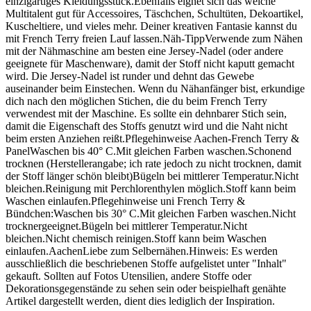
einzigartiges Kleidungsstück.Ebenfalls eignet sich das weiche
Multitalent gut für Accessoires, Täschchen, Schultüten, Dekoartikel,
Kuscheltiere, und vieles mehr. Deiner kreativen Fantasie kannst du
mit French Terry freien Lauf lassen.Näh-TippVerwende zum Nähen
mit der Nähmaschine am besten eine Jersey-Nadel (oder andere
geeignete für Maschenware), damit der Stoff nicht kaputt gemacht
wird. Die Jersey-Nadel ist runder und dehnt das Gewebe
auseinander beim Einstechen. Wenn du Nähanfänger bist, erkundige
dich nach den möglichen Stichen, die du beim French Terry
verwendest mit der Maschine. Es sollte ein dehnbarer Stich sein,
damit die Eigenschaft des Stoffs genutzt wird und die Naht nicht
beim ersten Anziehen reißt.Pflegehinweise Aachen-French Terry &
PanelWaschen bis 40° C.Mit gleichen Farben waschen.Schonend
trocknen (Herstellerangabe; ich rate jedoch zu nicht trocknen, damit
der Stoff länger schön bleibt)Bügeln bei mittlerer Temperatur.Nicht
bleichen.Reinigung mit Perchlorenthylen möglich.Stoff kann beim
Waschen einlaufen.Pflegehinweise uni French Terry &
Bündchen:Waschen bis 30° C.Mit gleichen Farben waschen.Nicht
trocknergeeignet.Bügeln bei mittlerer Temperatur.Nicht
bleichen.Nicht chemisch reinigen.Stoff kann beim Waschen
einlaufen.AachenLiebe zum Selbernähen.Hinweis: Es werden
ausschließlich die beschriebenen Stoffe aufgelistet unter "Inhalt"
gekauft. Sollten auf Fotos Utensilien, andere Stoffe oder
Dekorationsgegenstände zu sehen sein oder beispielhaft genähte
Artikel dargestellt werden, dient dies lediglich der Inspiration.