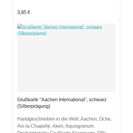
Grußkarte veredelt deine Weihnachtswünsche,
Regulärer Preis:
3,95 €
egal wohin sie gehen. Frohe
WeihnAACHtEN.Produktdetails: Grußkarte
Klappkarte, DIN lang250g Chromo-Papier
Silber (Außenseite silber hochglänzend,
Innenseite matt)inkl. transparentem
UmschlagHergestellt in Deutschland.
Grußkarte "Aachen International", schwarz
(Silberprägung)
Handgeschrieben in die Welt. Aachen, Oche,
Aix-la-Chapelle, Aken, Aquisgranum.