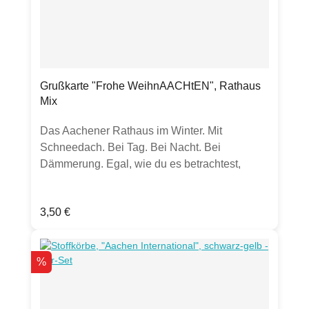
Grußkarte "Frohe WeihnAACHtEN", Rathaus
Mix
Das Aachener Rathaus im Winter. Mit
Schneedach. Bei Tag. Bei Nacht. Bei
Dämmerung. Egal, wie du es betrachtest,
unser Rathaus ist einfach schön. Mit dem
besonderen Flaire des Weihnachtsmarkts
Regulärer Preis:
3,50 €
noch mehr. Verschicke "Frohe
WeihnAACHtEN" in die Welt oder lege es
einem Weihnachtsgeschenk bei.
Rabatt
%
Produktdetails: Grußkarte Klappkarte, DIN
langBilderdruckpapier 300g, mattinkl.
transparentem UmschlagHergestellt in