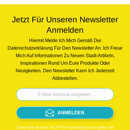
Gästehandtücher im Bad. Diese Aachener
Hingucker verschönern dein Zuhause auf
stylische Weise. 100% Qualität made in
Jetzt Für Unseren Newsletter
Germany. Dieser Stoffkorb wurde mit viel
Anmelden
Liebe für dich in Deutschland entworfen,
hergestellt und genäht. Der Aachen-Stoff
Hiermit Melde Ich Mich Gemäß Der
wurde extra in Deutschland für diese
Datenschutzerklärung Für Den Newsletter An. Ich Freue
Kleinkollektion entworfen und hergestellt. Die
Mich Auf Informationen Zu Neuen Stadt-Artikeln,
Utensilos werden in liebevoller Handarbeit für
Inspirationen Rund Um Eure Produkte Oder
dich genäht, ebenfalls in Deutschland. Du
Neuigkeiten. Den Newsletter Kann Ich Jederzeit
suchst ein besonderes Aachener Geschenk-
Abbestellen.
Set?Stell hier im Webshop ein eindrucksvolles
Geschenk-Set nach deinen Wünschen
zusammen. Zu den Stoffkörben findest du
passende Servietten, Frühstücksbrettchen und
edle Grußkarten im gleichen Design. Für ein
ANMELDEN
edles Weihnachts-Geschenk ergänzt eine
schwarze Aachener Christbaumkugel festlich
diese schwarz-weiße Kollektion.
Diese Seite ist durch reCAPTCHA geschützt und es gelten die