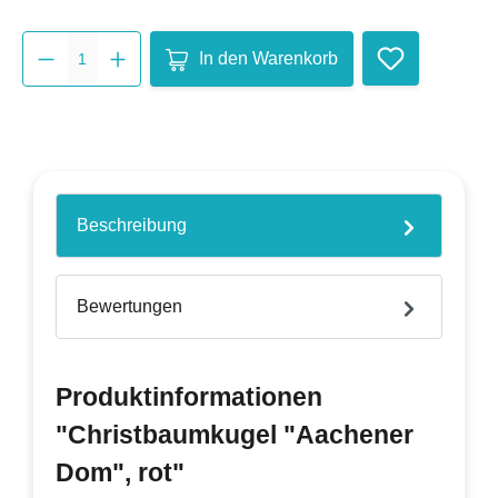
Produkt Anzahl: Gib den gewünsch
In den Warenkorb
Beschreibung
Bewertungen
Produktinformationen
"Christbaumkugel "Aachener
Dom", rot"