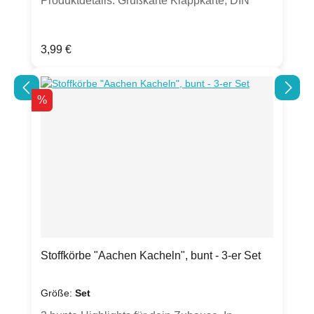
Produktdetails: Grußkarte Klappkarte, DIN
A6hochwertige 300g Chromokarton-Kartematt
mit Silber-Folienprägung, gut beschreibbarinkl.
Regulärer Preis:
3,99 €
transparentem UmschlagHergestellt in
Deutschland
Rabatt
%
Stoffkörbe "Aachen Kacheln", bunt - 3-er Set
Größe:
Set