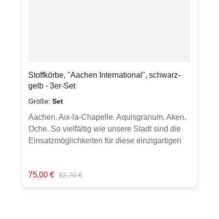
Deutschland
Stoffkörbe, "Aachen International", schwarz-
gelb - 3er-Set
Größe:
Set
Aachen. Aix-la-Chapelle. Aquisgranum. Aken.
Oche. So vielfältig wie unsere Stadt sind die
Einsatzmöglichkeiten für diese einzigartigen
Utensilos - erhältlich in 3 Größen. Im Set
oder einzeln sind diese Stoffkörbe
Verkaufspreis:
Regulärer Preis:
75,00 €
82,70 €
abwechslungsreich nutzbar. Als großer
Brotkorb auf dem Tisch zusammen mit den
passenden Servietten oder
Frühstücksbrettchen. Für Kosmetikartikel oder