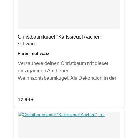
Christbaumkugel "Karlssiegel Aachen",
schwarz
Farbe:
schwarz
Verzaubere deinen Christbaum mit dieser
einzigartigen Aachener
Weihnachtsbaumkugel. Als Dekoration in der
Weihnachtszeit verschönert dieses Ornament
dein Gesteck oder eine weihnachtlich
Regulärer Preis:
12,99 €
geschmückte Vase. Auch als Mitbringsel in der
Adventszeit oder als Weihnachtsgeschenk ist
diese Christbaumkugel des Aachener
Karlssiegels von Karl dem Großen ein ganz
besonderes Geschenk. Die Christbaumkugel
ist ringsum bedruckt mit glitzernden Linien. Zu