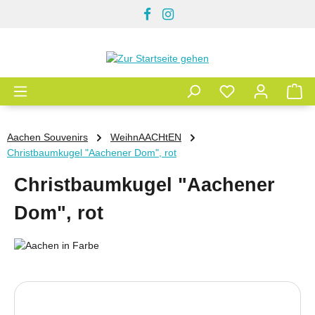
Zum Hauptinhalt springen
Aachen Souvenirs
WeihnAACHtEN
Christbaumkugel "Aachener Dom", rot
Christbaumkugel "Aachener
Dom", rot
Bildergalerie überspringen