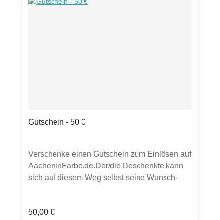
WeihnAACHtEN.Produktdetails: Grußkarte
Klappkarte, DIN A6300g Bilderdruckpapier
mattinkl. transparentem UmschlagHergestellt
in Deutschland.
Gutschein - 50 €
Verschenke einen Gutschein zum Einlösen auf
AacheninFarbe.de.Der/die Beschenkte kann
sich auf diesem Weg selbst seine Wunsch-
Artikel aussuchen.Es gibt zwei Möglichkeiten
zur Auswahl: Der Gutschein mit Gutschein-
Regulärer Preis:
50,00 €
Code wird dir nach Zahlungseingang1. in