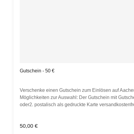
Gutschein - 50 €
Verschenke einen Gutschein zum Einlösen auf Aachen
Möglichkeiten zur Auswahl: Der Gutschein mit Gutsch
oder2. postalisch als gedruckte Karte versandkostenfr
oder postalisch gewünscht ist, um den Gutschein schn
Codes kombinierbar.Hinweis: Der Wert des Gutscheins
Regulärer Preis:
50,00 €
sind separat zu zahlen. Bestellungen ab 50 € werden v