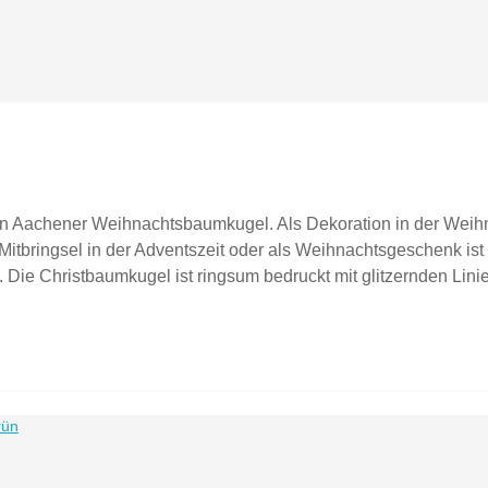
gen Aachener Weihnachtsbaumkugel. Als Dekoration in der Weih
Mitbringsel in der Adventszeit oder als Weihnachtsgeschenk is
ie Christbaumkugel ist ringsum bedruckt mit glitzernden Lini
g AACHEN (gegenüberliegend).Produktdetails: Maße: 80 mmMater
r petrolHergestellt in Deutschland.Hinweis: Verkauft wird eine
 einem Foto zu sehen sein, dient dies ausschließlich zur Inspir
at immer 4 Sichtfenster und besteht ausschließlich aus Pappe)