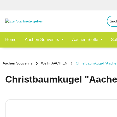
 Hauptinhalt springen
Zur Suche springen
Zur Hauptnavigation springen
Home
Aachen Souvenirs
Aachen Stoffe
Sa
Aachen Souvenirs
WeihnAACHtEN
Christbaumkugel "Aach
Christbaumkugel "Aach
Bildergalerie überspringen