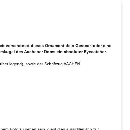
eit verschönert dieses Ornament dein Gesteck oder eine
aumkugel des Aachener Doms ein absoluter Eyecatcher.
nüberliegend), sowie der Schriftzug AACHEN
inem Foto zu sehen sein, dient dies ausschließlich zur