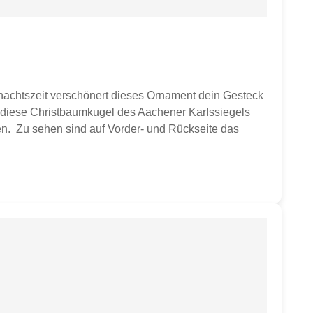
nachtszeit verschönert dieses Ornament dein Gesteck
t diese Christbaumkugel des Aachener Karlssiegels
en. Zu sehen sind auf Vorder- und Rückseite das
ial: Glaskugel mit Glitzerdruck weiß,
 Christbaumkugel in Einzelverpackung. Farbe bitte
ation. Farben können chargenbedingt leicht
.