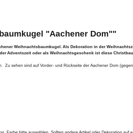
stbaumkugel "Aachener Dom""
achener Weihnachtsbaumkugel. Als Dekoration in der Weihnachtsz
 der Adventszeit oder als Weihnachtsgeschenk ist diese Christb
nien. Zu sehen sind auf Vorder- und Rückseite der Aachener Dom (gege
g. Farbe bitte auswählen. Sollten andere Artikel oder Dekoration auf e