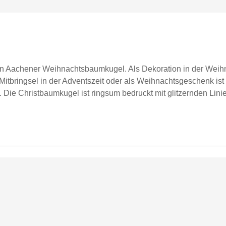
gen Aachener Weihnachtsbaumkugel. Als Dekoration in der Weih
Mitbringsel in der Adventszeit oder als Weihnachtsgeschenk is
ie Christbaumkugel ist ringsum bedruckt mit glitzernden Lini
g AACHEN (gegenüberliegend).Produktdetails: Maße: 80 mmMater
r petrolHergestellt in Deutschland.Hinweis: Verkauft wird eine
 einem Foto zu sehen sein, dient dies ausschließlich zur Inspir
at immer 4 Sichtfenster und besteht ausschließlich aus Pappe)