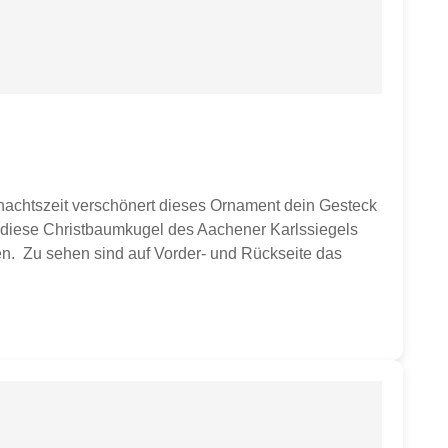
nachtszeit verschönert dieses Ornament dein Gesteck
t diese Christbaumkugel des Aachener Karlssiegels
en. Zu sehen sind auf Vorder- und Rückseite das
ial: Glaskugel mit Glitzerdruck weiß,
 Christbaumkugel in Einzelverpackung. Farbe bitte
ation. Farben können chargenbedingt leicht
.