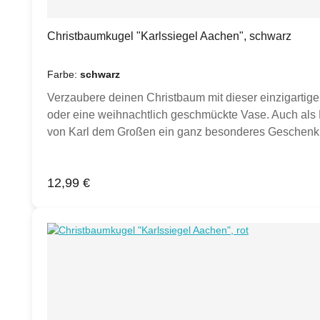
Christbaumkugel "Karlssiegel Aachen", schwarz
Farbe:
schwarz
Verzaubere deinen Christbaum mit dieser einzigarti
oder eine weihnachtlich geschmückte Vase. Auch als 
von Karl dem Großen ein ganz besonderes Geschenk. D
Karlssiegel (gegenüberliegend), sowie der Schriftzu
EinzelverpackungFarben: rot, blau, schwarz, berry ode
Regulärer Preis:
12,99 €
auswählen. Sollten andere Artikel oder Dekoration auf
abweichen. Karton kann von Darstellung abweichen (h