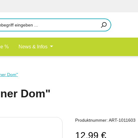
le %
News & Infos
ener Dom"
ener Dom"
Produktnummer:
ART-1011603
12,99 €