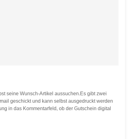
st seine Wunsch-Artikel aussuchen.Es gibt zwei
Email geschickt und kann selbst ausgedruckt werden
lung in das Kommentarfeld, ob der Gutschein digital
sbar und nicht mit anderen Gutschein- oder Rabatt-
 selbst, angewendet werden. Mögliche Versandkosten
e Beträge erhältlich.