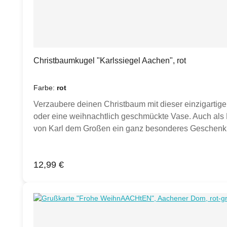
Christbaumkugel "Karlssiegel Aachen", rot
Farbe:
rot
Verzaubere deinen Christbaum mit dieser einzigarti
oder eine weihnachtlich geschmückte Vase. Auch als 
von Karl dem Großen ein ganz besonderes Geschenk. D
Karlssiegel (gegenüberliegend), sowie der Schriftzu
EinzelverpackungFarben: rot, blau, schwarz, berry ode
Regulärer Preis:
12,99 €
auswählen. Sollten andere Artikel oder Dekoration auf
abweichen. Karton kann von Darstellung abweichen (h