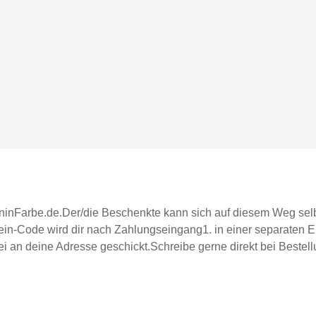
inFarbe.de.Der/die Beschenkte kann sich auf diesem Weg selb
ein-Code wird dir nach Zahlungseingang1. in einer separaten 
ei an deine Adresse geschickt.Schreibe gerne direkt bei Bestel
ellstmöglich zu erhalten.Jeder Gutschein-Code ist einmal einlö
 kann nur auf den Inhalt des Warenkorbs, also auf die Artikel
ersandkostenfrei verschickt.Gutscheine sind für unterschiedlich