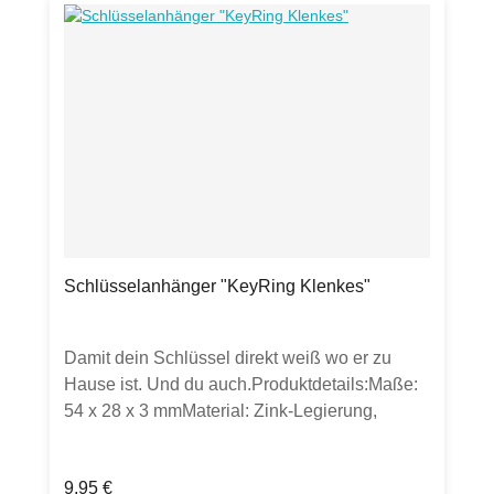
Schlüsselanhänger "KeyRing Klenkes"
Damit dein Schlüssel direkt weiß wo er zu
Hause ist. Und du auch.Produktdetails:Maße:
54 x 28 x 3 mmMaterial: Zink-Legierung,
Nickel matt, 3D geprägtVerpackung: in Tray mit
Schuber, folienverpackt, Beschreibung zur
Regulärer Preis:
9,95 €
Geschichte des "Aachener Klenkes" auf