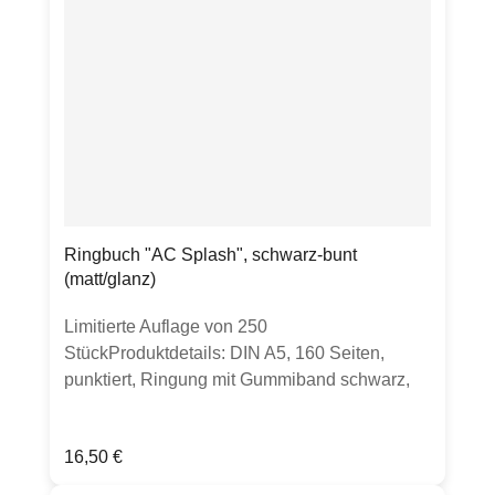
Ringbuch "AC Splash", schwarz-bunt
(matt/glanz)
Limitierte Auflage von 250
StückProduktdetails: DIN A5, 160 Seiten,
punktiert, Ringung mit Gummiband schwarz,
erhältlich in matt oder glänzend. Bitte Auswahl
treffenHergestellt in Deutschland
Regulärer Preis:
16,50 €