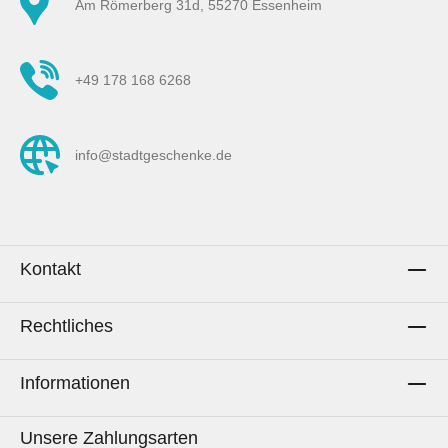
Am Römerberg 31d, 55270 Essenheim
Herstellung vorkommen. Da der Stoff speziell
für den Kunden auf Wunschlänge geschnitten
wird, ist ein Umtausch oder eine Rückgabe
+49 178 168 6268
ausgeschossen. Die Bezeichnung S, M und L
im Stoffnamen bezeichnen die Größe der
dargestellen Symbole. Im Vorschau-Bild mit
info@stadtgeschenke.de
Maßband am Rand siehst du die ungefähre
Größe der Symbole.Pflegehinweise:Waschen
bis 60° C.Mit gleichen Farben
waschen.Schonend trocknen.Bügeln mit hoher
Temperatur erlaubt.Nicht bleichen.Keine
Kontakt
chemische Reinigung.Stoff kann beim
Waschen einlaufen.AachenLiebe zum
Rechtliches
Selbernähen.Hinweis: Es wird ausschließlich
die Meterware des Stoffs gekauft. Sollten auf
Fotos Utensilien, andere Stoffe oder
Informationen
Dekorationsgegenstände zu sehen sein oder
beispielhaft genähte Artikel dargestellt werden,
Unsere Zahlungsarten