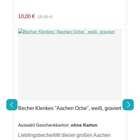
mmstarker MagnetMaterial: Zink-Legierung,
Nickel matt, 3D geprägtVerpackung: 3er Set, in
Verkaufspreis:
Regulärer Preis:
10,00 €
15,95 €
Tray mit Schuber, folienverpackt,
Beschreibung zur Geschichte des "Aachener
Klenkes" auf Rückseite
Becher Klenkes "Aachen Oche", weiß, graviert
Auswahl Geschenkkarton:
ohne Karton
LieblingsbecherMit dieser großen Aachen