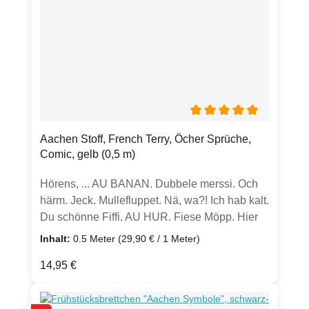
Durchschnittliche Bewertun
Aachen Stoff, French Terry, Öcher Sprüche,
Comic, gelb (0,5 m)
Hörens, ... AU BANAN. Dubbele merssi. Och
härm. Jeck. Mullefluppet. Nä, wa?! Ich hab kalt.
Du schönne Fiffi. AU HUR. Fiese Möpp. Hier
kenn ich mich. Adieda. Öcher Sprüche im
Inhalt:
0.5 Meter
(29,90 € / 1 Meter)
Comic Stil für dein nächstes Herzens-
Regulärer Preis:
14,95 €
Nähprojekt.Dieser Aachen French Terry eignet
sich super für dein nächstes Näh-Projekt wie
Pulli, Shirt, Babyhose oder Strampler,