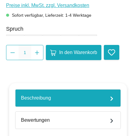
Preise inkl. MwSt. zzgl. Versandkosten
Sofort verfügbar, Lieferzeit: 1-4 Werktage
auswählen
Spruch
4-er Set
Adieda
Dubbele Merssi
Hier kenn ich mich
Ich hab kalt
Produkt Anzahl: Gib den gewüns
In den Warenkorb
Beschreibung
Bewertungen