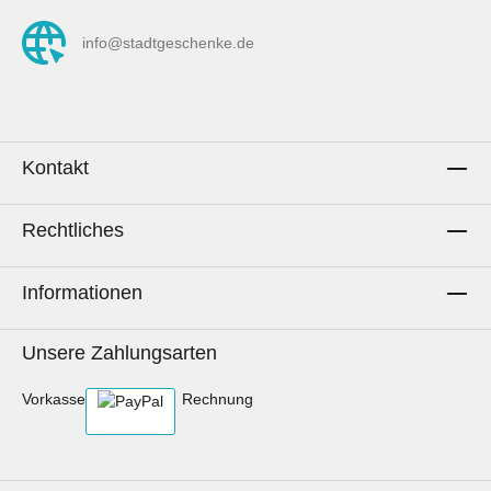
Maßband am Rand siehst du die ungefähre
Größe der Symbole.Pflegehinweise:Waschen
info@stadtgeschenke.de
bis 60° C.Mit gleichen Farben
waschen.Schonend trocknen.Bügeln mit hoher
Temperatur erlaubt.Nicht bleichen.Keine
chemische Reinigung.Stoff kann beim
Waschen einlaufen.AachenLiebe zum
Kontakt
Selbernähen.Hinweis: Es wird ausschließlich
die Meterware des Stoffs gekauft. Sollten auf
Rechtliches
Fotos Utensilien, andere Stoffe oder
Dekorationsgegenstände zu sehen sein oder
beispielhaft genähte Artikel dargestellt werden,
Informationen
dient dies lediglich der Inspiration.
Unsere Zahlungsarten
Vorkasse
Rechnung