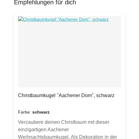
Empfehlungen für dich
Produktgalerie überspringen
Christbaumkugel "Aachener Dom", schwarz
Farbe:
schwarz
Verzaubere deinen Christbaum mit dieser
einzigartigen Aachener
Weihnachtsbaumkugel. Als Dekoration in der