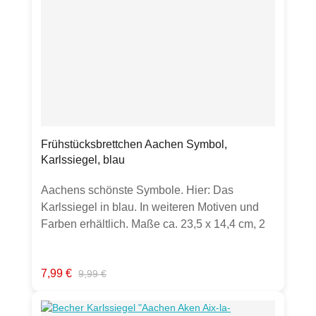
beschreibbarinkl. transparentem
UmschlagHergestellt in Deutschland
Frühstücksbrettchen Aachen Symbol,
Karlssiegel, blau
Aachens schönste Symbole. Hier: Das
Karlssiegel in blau. In weiteren Motiven und
Farben erhältlich. Maße ca. 23,5 x 14,4 cm, 2
mm starke Melamin-Schichtstoffplatte,
Spülmaschinen geeignet im oberen Spülkorb
Verkaufspreis:
Regulärer Preis:
7,99 €
9,99 €
bei 40°C lebensmittelecht, abrieb- und
säurefest, hitzebeständig, bis 140°C
lebensmittelhygienegerecht, Schneiden mit