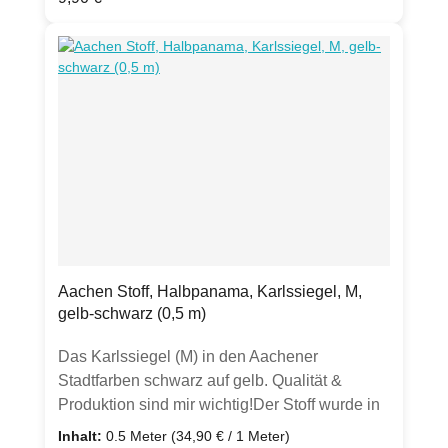
möchten Sie ein Dessert besonders elegant
anrichten?Erhältlich auch mit anderen
Motiven.(Hinweis: Hier wird ausschließlich das
Glas verkauft. Inhalte, Dekoration oder andere
Artikel auf Fotos dienen lediglich zu
Inspirationszwecken und als
Anschauungsbeispiele, um z.B. Artikel einer
Kollektion zu
zeigen.)Produktdetails:Durchmesser: ca. 8,5
cm31,5 clFarbe: ätzweiß Hergestellt in
Deutschland
Aachen Stoff, Halbpanama, Karlssiegel, M,
gelb-schwarz (0,5 m)
Das Karlssiegel (M) in den Aachener
Stadtfarben schwarz auf gelb. Qualität &
Produktion sind mir wichtig!Der Stoff wurde in
exklusiver, kleiner Auflage in Deutschland
Inhalt:
0.5 Meter
(34,90 € / 1 Meter)