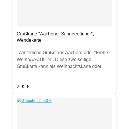
Grußkarte "Aachener Schneedächer",
Wendekarte
"Winterliche Grüße aus Aachen" oder "Frohe
WeihnAACHtEN". Diese zweiseitige
Grußkarte kann als Weihnachtskarte oder
auch als Wintergruß versendet werden.
Produktdetails: Grußkarte Klappkarte, DIN
Regulärer Preis:
2,95 €
A6300g Bilderdruckpapier mattinkl.
transparentem UmschlagHergestellt in
Deutschland.