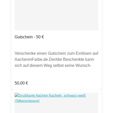
Gutschein - 50 €
Verschenke einen Gutschein zum Einlösen auf
AacheninFarbe.de.Der/die Beschenkte kann
sich auf diesem Weg selbst seine Wunsch-
Artikel aussuchen.Es gibt zwei Möglichkeiten
zur Auswahl: Der Gutschein mit Gutschein-
Regulärer Preis:
50,00 €
Code wird dir nach Zahlungseingang1. in
einer separaten Email geschickt und kann
selbst ausgedruckt werden oder2. postalisch
als gedruckte Karte versandkostenfrei an
deine Adresse geschickt.Schreibe gerne direkt