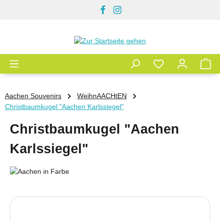
Zum Hauptinhalt springen
Aachen Souvenirs
WeihnAACHtEN
Christbaumkugel "Aachen Karlssiegel"
Christbaumkugel "Aachen
Karlssiegel"
Bildergalerie überspringen